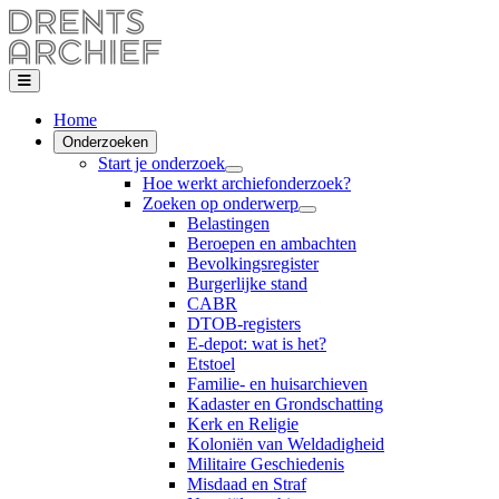
Home
Onderzoeken
Start je onderzoek
Hoe werkt archiefonderzoek?
Zoeken op onderwerp
Belastingen
Beroepen en ambachten
Bevolkingsregister
Burgerlijke stand
CABR
DTOB-registers
E-depot: wat is het?
Etstoel
Familie- en huisarchieven
Kadaster en Grondschatting
Kerk en Religie
Koloniën van Weldadigheid
Militaire Geschiedenis
Misdaad en Straf