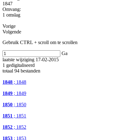
1847
Omvang
:
1 omslag
Vorige
Volgende
Gebruik CTRL + scroll om te scrollen
Ga
laatste wijziging 17-02-2015
1 gedigitaliseerd
totaal 94 bestanden
1848
; 1848
1849
; 1849
1850
; 1850
1851
; 1851
1852
; 1852
1853
; 1853