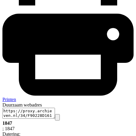
Printen
Duurzaam webadres
1847
; 1847
Datering
: