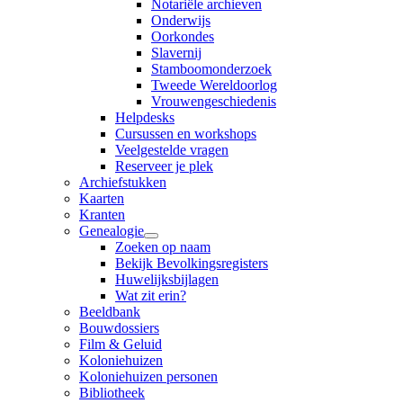
Notariële archieven
Onderwijs
Oorkondes
Slavernij
Stamboomonderzoek
Tweede Wereldoorlog
Vrouwengeschiedenis
Helpdesks
Cursussen en workshops
Veelgestelde vragen
Reserveer je plek
Archiefstukken
Kaarten
Kranten
Genealogie
Zoeken op naam
Bekijk Bevolkingsregisters
Huwelijksbijlagen
Wat zit erin?
Beeldbank
Bouwdossiers
Film & Geluid
Koloniehuizen
Koloniehuizen personen
Bibliotheek