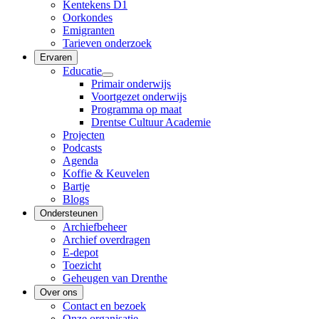
Kentekens D1
Oorkondes
Emigranten
Tarieven onderzoek
Ervaren
Educatie
Primair onderwijs
Voortgezet onderwijs
Programma op maat
Drentse Cultuur Academie
Projecten
Podcasts
Agenda
Koffie & Keuvelen
Bartje
Blogs
Ondersteunen
Archiefbeheer
Archief overdragen
E-depot
Toezicht
Geheugen van Drenthe
Over ons
Contact en bezoek
Onze organisatie