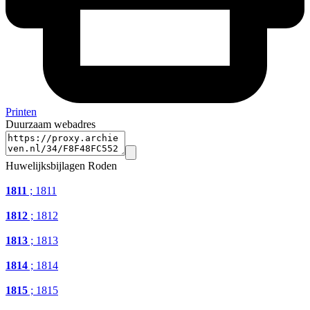
Printen
Duurzaam webadres
Huwelijksbijlagen Roden
1811
; 1811
1812
; 1812
1813
; 1813
1814
; 1814
1815
; 1815