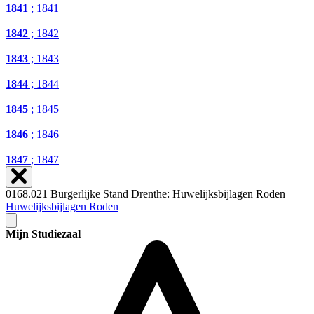
1841
; 1841
1842
; 1842
1843
; 1843
1844
; 1844
1845
; 1845
1846
; 1846
1847
; 1847
0168.021 Burgerlijke Stand Drenthe: Huwelijksbijlagen Roden
Huwelijksbijlagen Roden
Mijn Studiezaal