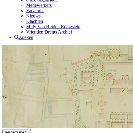
Medewerkers
Vacatures
Nieuws
Klachten
Milly Van Heiden Reinestein
Vrienden Drents Archief
Zoeken
Drents Archief
Verberg menu