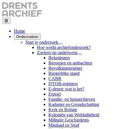
Home
Onderzoeken
Start je onderzoek
Hoe werkt archiefonderzoek?
Zoeken op onderwerp
Belastingen
Beroepen en ambachten
Bevolkingsregister
Burgerlijke stand
CABR
DTOB-registers
E-depot: wat is het?
Etstoel
Familie- en huisarchieven
Kadaster en Grondschatting
Kerk en Religie
Koloniën van Weldadigheid
Militaire Geschiedenis
Misdaad en Straf