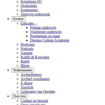
Kentekens D1
Oorkondes
Emigranten
Tarieven onderzoek
Ervaren
Educatie
Primair onderwijs
Voortgezet onderwijs
Programma op maat
Drentse Cultuur Academie
Projecten
Podcasts
Agenda
Koffie & Keuvelen
Bartje
Blogs
Ondersteunen
Archiefbeheer
Archief overdragen
E-depot
Toezicht
Geheugen van Drenthe
Over ons
Contact en bezoek
Onze organisatie