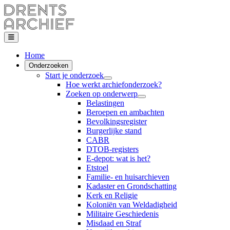
Home
Onderzoeken
Start je onderzoek
Hoe werkt archiefonderzoek?
Zoeken op onderwerp
Belastingen
Beroepen en ambachten
Bevolkingsregister
Burgerlijke stand
CABR
DTOB-registers
E-depot: wat is het?
Etstoel
Familie- en huisarchieven
Kadaster en Grondschatting
Kerk en Religie
Koloniën van Weldadigheid
Militaire Geschiedenis
Misdaad en Straf