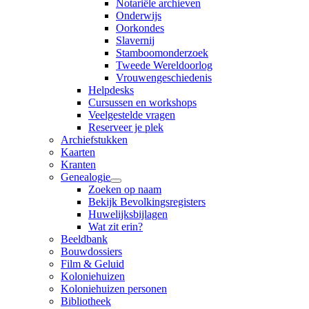
Notariële archieven
Onderwijs
Oorkondes
Slavernij
Stamboomonderzoek
Tweede Wereldoorlog
Vrouwengeschiedenis
Helpdesks
Cursussen en workshops
Veelgestelde vragen
Reserveer je plek
Archiefstukken
Kaarten
Kranten
Genealogie
Zoeken op naam
Bekijk Bevolkingsregisters
Huwelijksbijlagen
Wat zit erin?
Beeldbank
Bouwdossiers
Film & Geluid
Koloniehuizen
Koloniehuizen personen
Bibliotheek