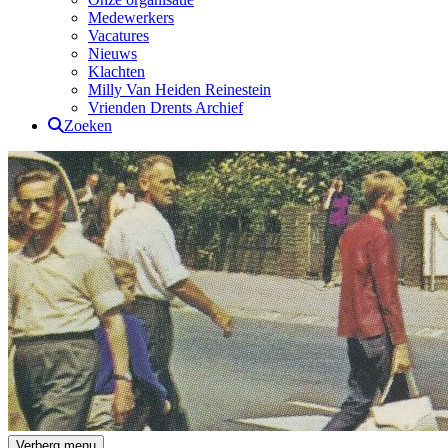
Medewerkers
Vacatures
Nieuws
Klachten
Milly Van Heiden Reinestein
Vrienden Drents Archief
Zoeken
Drents Archief
Verberg menu