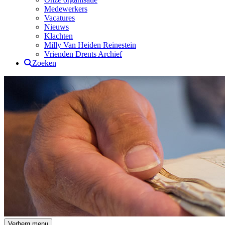
Medewerkers
Vacatures
Nieuws
Klachten
Milly Van Heiden Reinestein
Vrienden Drents Archief
Zoeken
Drents Archief
Verberg menu