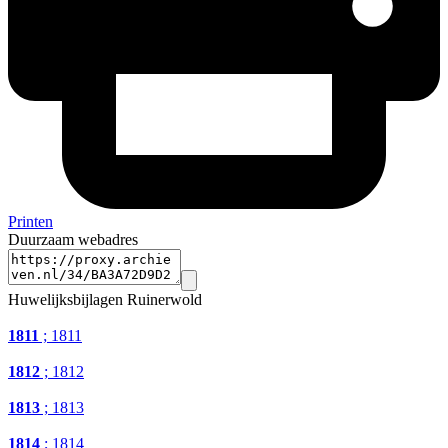
Printen
Duurzaam webadres
Huwelijksbijlagen Ruinerwold
1811
; 1811
1812
; 1812
1813
; 1813
1814
; 1814