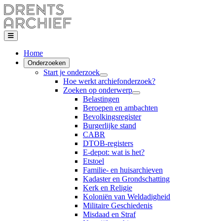
Home
Onderzoeken
Start je onderzoek
Hoe werkt archiefonderzoek?
Zoeken op onderwerp
Belastingen
Beroepen en ambachten
Bevolkingsregister
Burgerlijke stand
CABR
DTOB-registers
E-depot: wat is het?
Etstoel
Familie- en huisarchieven
Kadaster en Grondschatting
Kerk en Religie
Koloniën van Weldadigheid
Militaire Geschiedenis
Misdaad en Straf