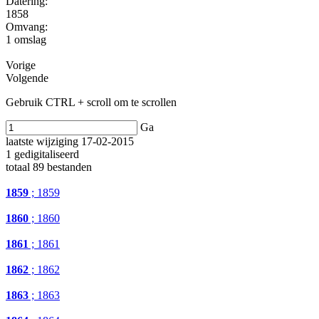
Datering
:
1858
Omvang
:
1 omslag
Vorige
Volgende
Gebruik CTRL + scroll om te scrollen
Ga
laatste wijziging 17-02-2015
1 gedigitaliseerd
totaal 89 bestanden
1859
; 1859
1860
; 1860
1861
; 1861
1862
; 1862
1863
; 1863