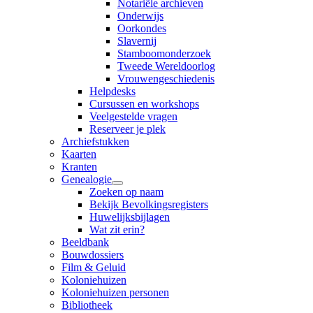
Notariële archieven
Onderwijs
Oorkondes
Slavernij
Stamboomonderzoek
Tweede Wereldoorlog
Vrouwengeschiedenis
Helpdesks
Cursussen en workshops
Veelgestelde vragen
Reserveer je plek
Archiefstukken
Kaarten
Kranten
Genealogie
Zoeken op naam
Bekijk Bevolkingsregisters
Huwelijksbijlagen
Wat zit erin?
Beeldbank
Bouwdossiers
Film & Geluid
Koloniehuizen
Koloniehuizen personen
Bibliotheek