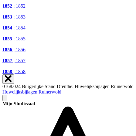
1852
; 1852
1853
; 1853
1854
; 1854
1855
; 1855
1856
; 1856
1857
; 1857
1858
; 1858
0168.024 Burgerlijke Stand Drenthe: Huwelijksbijlagen Ruinerwold
Huwelijksbijlagen Ruinerwold
Mijn Studiezaal