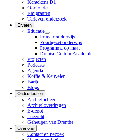
Kentekens D1
Oorkondes
Emigranten
Tarieven onderzoek
Ervaren
Educatie
Primair onderwijs
Voortgezet onderwijs
Programma op maat
Drentse Cultuur Academie
Projecten
Podcasts
Agenda
Koffie & Keuvelen
Bartje
Blogs
Ondersteunen
Archiefbeheer
Archief overdragen
E-depot
Toezicht
Geheugen van Drenthe
Over ons
Contact en bezoek
Onze organisatie