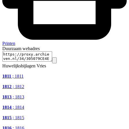
Printen
Duurzaam webadres
Huwelijksbijlagen Vries
1811
; 1811
1812
; 1812
1813
; 1813
1814
; 1814
1815
; 1815
1816
; 1816