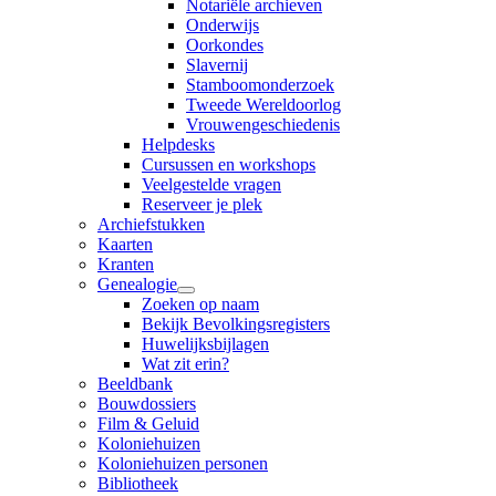
Notariële archieven
Onderwijs
Oorkondes
Slavernij
Stamboomonderzoek
Tweede Wereldoorlog
Vrouwengeschiedenis
Helpdesks
Cursussen en workshops
Veelgestelde vragen
Reserveer je plek
Archiefstukken
Kaarten
Kranten
Genealogie
Zoeken op naam
Bekijk Bevolkingsregisters
Huwelijksbijlagen
Wat zit erin?
Beeldbank
Bouwdossiers
Film & Geluid
Koloniehuizen
Koloniehuizen personen
Bibliotheek