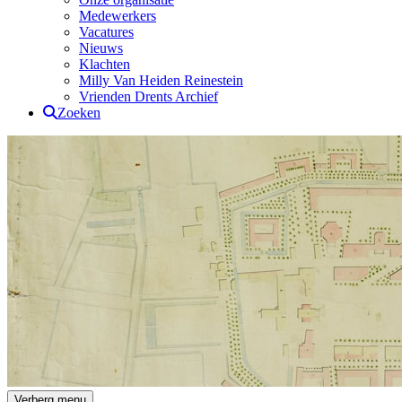
Medewerkers
Vacatures
Nieuws
Klachten
Milly Van Heiden Reinestein
Vrienden Drents Archief
Zoeken
Drents Archief
Verberg menu