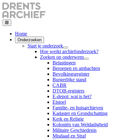
Home
Onderzoeken
Start je onderzoek
Hoe werkt archiefonderzoek?
Zoeken op onderwerp
Belastingen
Beroepen en ambachten
Bevolkingsregister
Burgerlijke stand
CABR
DTOB-registers
E-depot: wat is het?
Etstoel
Familie- en huisarchieven
Kadaster en Grondschatting
Kerk en Religie
Koloniën van Weldadigheid
Militaire Geschiedenis
Misdaad en Straf