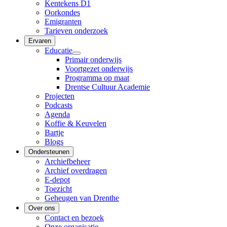
Kentekens D1
Oorkondes
Emigranten
Tarieven onderzoek
Ervaren
Educatie
Primair onderwijs
Voortgezet onderwijs
Programma op maat
Drentse Cultuur Academie
Projecten
Podcasts
Agenda
Koffie & Keuvelen
Bartje
Blogs
Ondersteunen
Archiefbeheer
Archief overdragen
E-depot
Toezicht
Geheugen van Drenthe
Over ons
Contact en bezoek
Onze organisatie