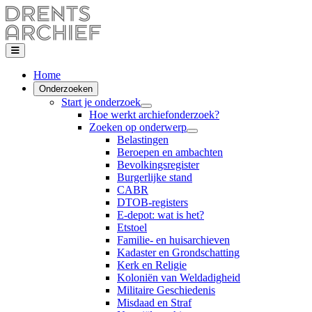
Home
Onderzoeken
Start je onderzoek
Hoe werkt archiefonderzoek?
Zoeken op onderwerp
Belastingen
Beroepen en ambachten
Bevolkingsregister
Burgerlijke stand
CABR
DTOB-registers
E-depot: wat is het?
Etstoel
Familie- en huisarchieven
Kadaster en Grondschatting
Kerk en Religie
Koloniën van Weldadigheid
Militaire Geschiedenis
Misdaad en Straf