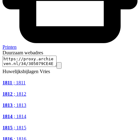
Printen
Duurzaam webadres
Huwelijksbijlagen Vries
1811
; 1811
1812
; 1812
1813
; 1813
1814
; 1814
1815
; 1815
1816
; 1816