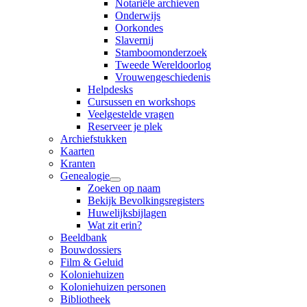
Notariële archieven
Onderwijs
Oorkondes
Slavernij
Stamboomonderzoek
Tweede Wereldoorlog
Vrouwengeschiedenis
Helpdesks
Cursussen en workshops
Veelgestelde vragen
Reserveer je plek
Archiefstukken
Kaarten
Kranten
Genealogie
Zoeken op naam
Bekijk Bevolkingsregisters
Huwelijksbijlagen
Wat zit erin?
Beeldbank
Bouwdossiers
Film & Geluid
Koloniehuizen
Koloniehuizen personen
Bibliotheek