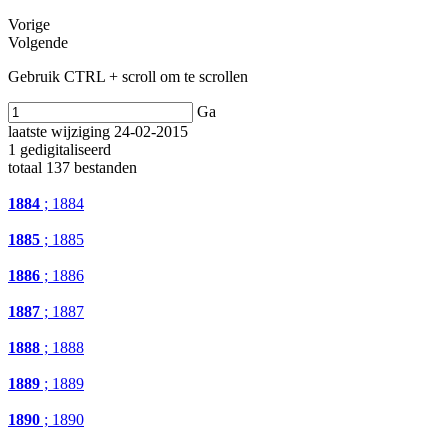
Vorige
Volgende
Gebruik CTRL + scroll om te scrollen
Ga
laatste wijziging 24-02-2015
1 gedigitaliseerd
totaal 137 bestanden
1884
; 1884
1885
; 1885
1886
; 1886
1887
; 1887
1888
; 1888
1889
; 1889
1890
; 1890