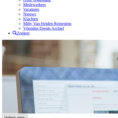
Medewerkers
Vacatures
Nieuws
Klachten
Milly Van Heiden Reinestein
Vrienden Drents Archief
Zoeken
Drents Archief
Verberg menu