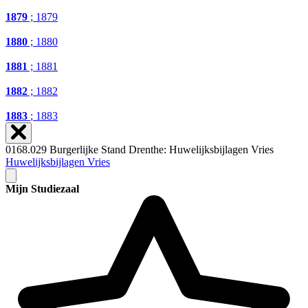
1879
; 1879
1880
; 1880
1881
; 1881
1882
; 1882
1883
; 1883
0168.029 Burgerlijke Stand Drenthe: Huwelijksbijlagen Vries
Huwelijksbijlagen Vries
Mijn Studiezaal