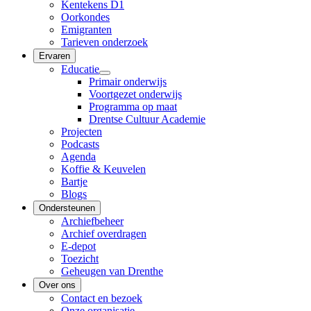
Kentekens D1
Oorkondes
Emigranten
Tarieven onderzoek
Ervaren
Educatie
Primair onderwijs
Voortgezet onderwijs
Programma op maat
Drentse Cultuur Academie
Projecten
Podcasts
Agenda
Koffie & Keuvelen
Bartje
Blogs
Ondersteunen
Archiefbeheer
Archief overdragen
E-depot
Toezicht
Geheugen van Drenthe
Over ons
Contact en bezoek
Onze organisatie