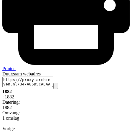
Printen
Duurzaam webadres
1882
; 1882
Datering
:
1882
Omvang
:
1 omslag
Vorige