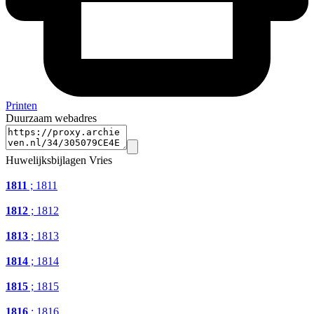
Printen
Duurzaam webadres
Huwelijksbijlagen Vries
1811
; 1811
1812
; 1812
1813
; 1813
1814
; 1814
1815
; 1815
1816
; 1816