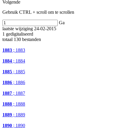
Volgende
Gebruik CTRL + scroll om te scrollen
Ga
laatste wijziging 24-02-2015
1 gedigitaliseerd
totaal 130 bestanden
1883
; 1883
1884
; 1884
1885
; 1885
1886
; 1886
1887
; 1887
1888
; 1888
1889
; 1889
1890
; 1890