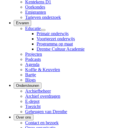
Kentekens D1
Oorkondes
Emigranten
Tarieven onderzoek
Ervaren
Educatie
Primair onderwijs
Voortgezet onderwijs
Programma op maat
Drentse Cultuur Academie
Projecten
Podcasts
Agenda
Koffie & Keuvelen
Bartje
Blogs
Ondersteunen
Archiefbeheer
Archief overdragen
E-depot
Toezicht
Geheugen van Drenthe
Over ons
Contact en bezoek
Onze organisatie