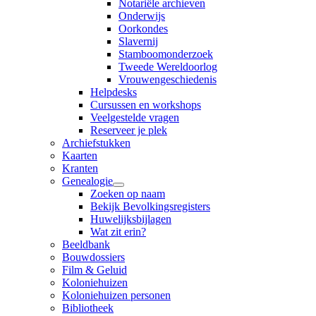
Notariële archieven
Onderwijs
Oorkondes
Slavernij
Stamboomonderzoek
Tweede Wereldoorlog
Vrouwengeschiedenis
Helpdesks
Cursussen en workshops
Veelgestelde vragen
Reserveer je plek
Archiefstukken
Kaarten
Kranten
Genealogie
Zoeken op naam
Bekijk Bevolkingsregisters
Huwelijksbijlagen
Wat zit erin?
Beeldbank
Bouwdossiers
Film & Geluid
Koloniehuizen
Koloniehuizen personen
Bibliotheek