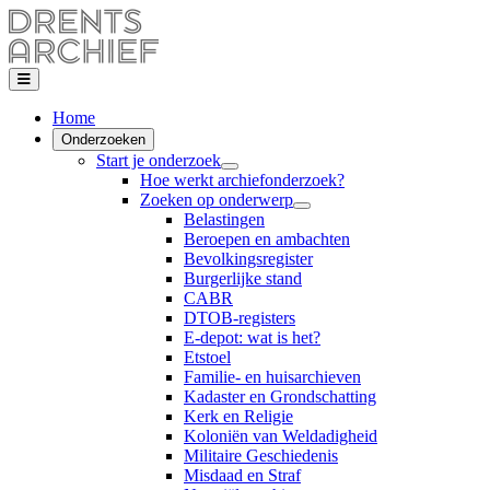
Home
Onderzoeken
Start je onderzoek
Hoe werkt archiefonderzoek?
Zoeken op onderwerp
Belastingen
Beroepen en ambachten
Bevolkingsregister
Burgerlijke stand
CABR
DTOB-registers
E-depot: wat is het?
Etstoel
Familie- en huisarchieven
Kadaster en Grondschatting
Kerk en Religie
Koloniën van Weldadigheid
Militaire Geschiedenis
Misdaad en Straf