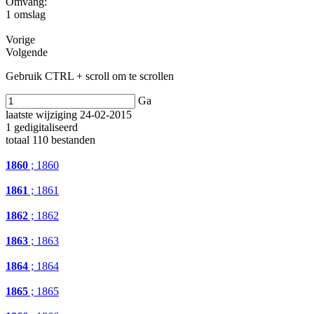
Omvang
:
1 omslag
Vorige
Volgende
Gebruik CTRL + scroll om te scrollen
Ga
laatste wijziging 24-02-2015
1 gedigitaliseerd
totaal 110 bestanden
1860
; 1860
1861
; 1861
1862
; 1862
1863
; 1863
1864
; 1864
1865
; 1865