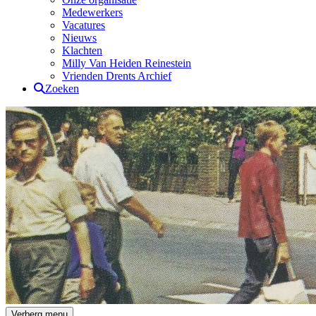
Medewerkers
Vacatures
Nieuws
Klachten
Milly Van Heiden Reinestein
Vrienden Drents Archief
Zoeken
Drents Archief
Verberg menu