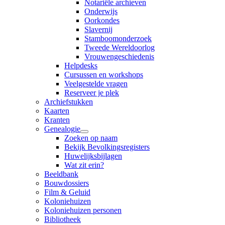
Notariële archieven
Onderwijs
Oorkondes
Slavernij
Stamboomonderzoek
Tweede Wereldoorlog
Vrouwengeschiedenis
Helpdesks
Cursussen en workshops
Veelgestelde vragen
Reserveer je plek
Archiefstukken
Kaarten
Kranten
Genealogie
Zoeken op naam
Bekijk Bevolkingsregisters
Huwelijksbijlagen
Wat zit erin?
Beeldbank
Bouwdossiers
Film & Geluid
Koloniehuizen
Koloniehuizen personen
Bibliotheek