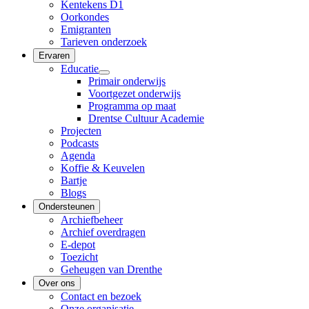
Kentekens D1
Oorkondes
Emigranten
Tarieven onderzoek
Ervaren
Educatie
Primair onderwijs
Voortgezet onderwijs
Programma op maat
Drentse Cultuur Academie
Projecten
Podcasts
Agenda
Koffie & Keuvelen
Bartje
Blogs
Ondersteunen
Archiefbeheer
Archief overdragen
E-depot
Toezicht
Geheugen van Drenthe
Over ons
Contact en bezoek
Onze organisatie