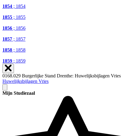
1854
; 1854
1855
; 1855
1856
; 1856
1857
; 1857
1858
; 1858
1859
; 1859
0168.029 Burgerlijke Stand Drenthe: Huwelijksbijlagen Vries
Huwelijksbijlagen Vries
Mijn Studiezaal