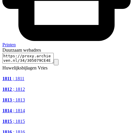
Printen
Duurzaam webadres
Huwelijksbijlagen Vries
1811
; 1811
1812
; 1812
1813
; 1813
1814
; 1814
1815
; 1815
1816
; 1816