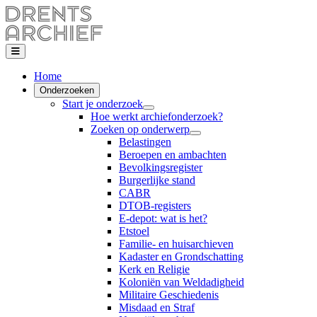
Home
Onderzoeken
Start je onderzoek
Hoe werkt archiefonderzoek?
Zoeken op onderwerp
Belastingen
Beroepen en ambachten
Bevolkingsregister
Burgerlijke stand
CABR
DTOB-registers
E-depot: wat is het?
Etstoel
Familie- en huisarchieven
Kadaster en Grondschatting
Kerk en Religie
Koloniën van Weldadigheid
Militaire Geschiedenis
Misdaad en Straf