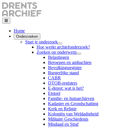
Home
Onderzoeken
Start je onderzoek
Hoe werkt archiefonderzoek?
Zoeken op onderwerp
Belastingen
Beroepen en ambachten
Bevolkingsregister
Burgerlijke stand
CABR
DTOB-registers
E-depot: wat is het?
Etstoel
Familie- en huisarchieven
Kadaster en Grondschatting
Kerk en Religie
Koloniën van Weldadigheid
Militaire Geschiedenis
Misdaad en Straf