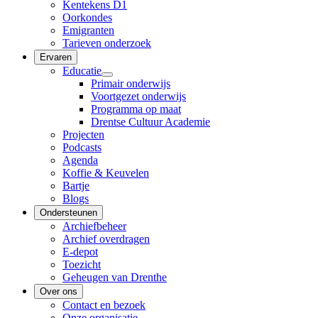
Kentekens D1
Oorkondes
Emigranten
Tarieven onderzoek
Ervaren
Educatie
Primair onderwijs
Voortgezet onderwijs
Programma op maat
Drentse Cultuur Academie
Projecten
Podcasts
Agenda
Koffie & Keuvelen
Bartje
Blogs
Ondersteunen
Archiefbeheer
Archief overdragen
E-depot
Toezicht
Geheugen van Drenthe
Over ons
Contact en bezoek
Onze organisatie