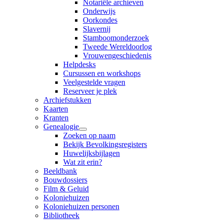
Notariële archieven
Onderwijs
Oorkondes
Slavernij
Stamboomonderzoek
Tweede Wereldoorlog
Vrouwengeschiedenis
Helpdesks
Cursussen en workshops
Veelgestelde vragen
Reserveer je plek
Archiefstukken
Kaarten
Kranten
Genealogie
Zoeken op naam
Bekijk Bevolkingsregisters
Huwelijksbijlagen
Wat zit erin?
Beeldbank
Bouwdossiers
Film & Geluid
Koloniehuizen
Koloniehuizen personen
Bibliotheek