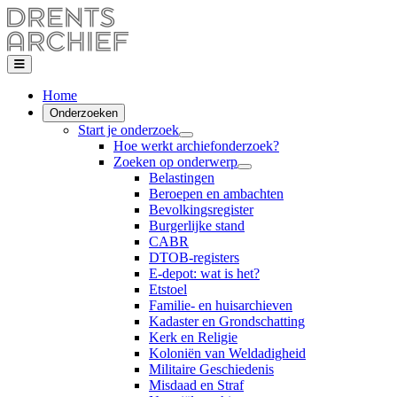
Home
Onderzoeken
Start je onderzoek
Hoe werkt archiefonderzoek?
Zoeken op onderwerp
Belastingen
Beroepen en ambachten
Bevolkingsregister
Burgerlijke stand
CABR
DTOB-registers
E-depot: wat is het?
Etstoel
Familie- en huisarchieven
Kadaster en Grondschatting
Kerk en Religie
Koloniën van Weldadigheid
Militaire Geschiedenis
Misdaad en Straf