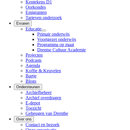
Kentekens D1
Oorkondes
Emigranten
Tarieven onderzoek
Ervaren
Educatie
Primair onderwijs
Voortgezet onderwijs
Programma op maat
Drentse Cultuur Academie
Projecten
Podcasts
Agenda
Koffie & Keuvelen
Bartje
Blogs
Ondersteunen
Archiefbeheer
Archief overdragen
E-depot
Toezicht
Geheugen van Drenthe
Over ons
Contact en bezoek
Onze organisatie