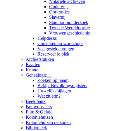
Notariële archieven
Onderwijs
Oorkondes
Slavernij
Stamboomonderzoek
Tweede Wereldoorlog
Vrouwengeschiedenis
Helpdesks
Cursussen en workshops
Veelgestelde vragen
Reserveer je plek
Archiefstukken
Kaarten
Kranten
Genealogie
Zoeken op naam
Bekijk Bevolkingsregisters
Huwelijksbijlagen
Wat zit erin?
Beeldbank
Bouwdossiers
Film & Geluid
Koloniehuizen
Koloniehuizen personen
Bibliotheek