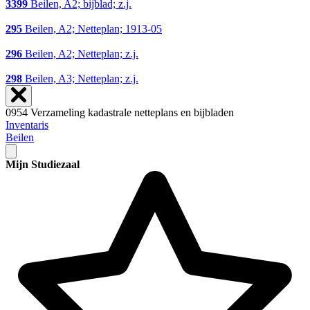
3399
Beilen, A2; bijblad; z.j.
295
Beilen, A2; Netteplan; 1913-05
296
Beilen, A2; Netteplan; z.j.
298
Beilen, A3; Netteplan; z.j.
0954 Verzameling kadastrale netteplans en bijbladen
Inventaris
Beilen
Mijn Studiezaal