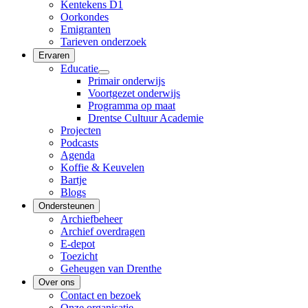
Kentekens D1
Oorkondes
Emigranten
Tarieven onderzoek
Ervaren
Educatie
Primair onderwijs
Voortgezet onderwijs
Programma op maat
Drentse Cultuur Academie
Projecten
Podcasts
Agenda
Koffie & Keuvelen
Bartje
Blogs
Ondersteunen
Archiefbeheer
Archief overdragen
E-depot
Toezicht
Geheugen van Drenthe
Over ons
Contact en bezoek
Onze organisatie