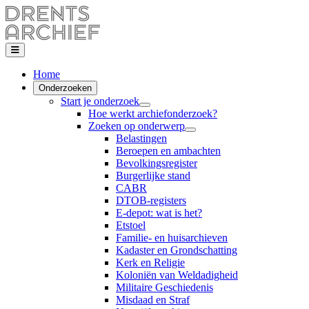
Home
Onderzoeken
Start je onderzoek
Hoe werkt archiefonderzoek?
Zoeken op onderwerp
Belastingen
Beroepen en ambachten
Bevolkingsregister
Burgerlijke stand
CABR
DTOB-registers
E-depot: wat is het?
Etstoel
Familie- en huisarchieven
Kadaster en Grondschatting
Kerk en Religie
Koloniën van Weldadigheid
Militaire Geschiedenis
Misdaad en Straf