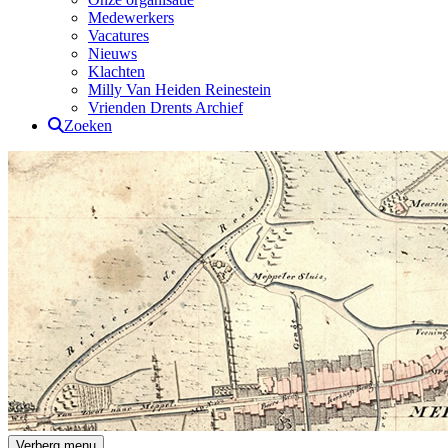
Medewerkers
Vacatures
Nieuws
Klachten
Milly Van Heiden Reinestein
Vrienden Drents Archief
Zoeken
Drents Archief
Verberg menu