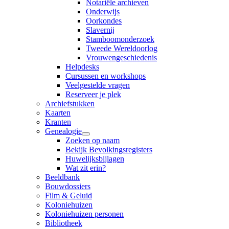
Notariële archieven
Onderwijs
Oorkondes
Slavernij
Stamboomonderzoek
Tweede Wereldoorlog
Vrouwengeschiedenis
Helpdesks
Cursussen en workshops
Veelgestelde vragen
Reserveer je plek
Archiefstukken
Kaarten
Kranten
Genealogie
Zoeken op naam
Bekijk Bevolkingsregisters
Huwelijksbijlagen
Wat zit erin?
Beeldbank
Bouwdossiers
Film & Geluid
Koloniehuizen
Koloniehuizen personen
Bibliotheek