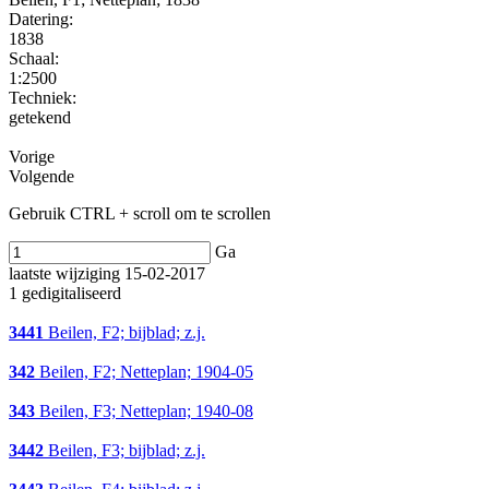
Datering
:
1838
Schaal
:
1:2500
Techniek:
getekend
Vorige
Volgende
Gebruik CTRL + scroll om te scrollen
Ga
laatste wijziging 15-02-2017
1 gedigitaliseerd
3441
Beilen, F2; bijblad; z.j.
342
Beilen, F2; Netteplan; 1904-05
343
Beilen, F3; Netteplan; 1940-08
3442
Beilen, F3; bijblad; z.j.