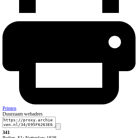
Printen
Duurzaam webadres
341
Beilen, F1; Netteplan; 1838