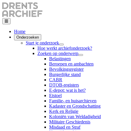
Home
Onderzoeken
Start je onderzoek
Hoe werkt archiefonderzoek?
Zoeken op onderwerp
Belastingen
Beroepen en ambachten
Bevolkingsregister
Burgerlijke stand
CABR
DTOB-registers
E-depot: wat is het?
Etstoel
Familie- en huisarchieven
Kadaster en Grondschatting
Kerk en Religie
Koloniën van Weldadigheid
Militaire Geschiedenis
Misdaad en Straf