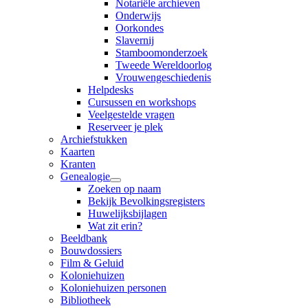
Notariële archieven
Onderwijs
Oorkondes
Slavernij
Stamboomonderzoek
Tweede Wereldoorlog
Vrouwengeschiedenis
Helpdesks
Cursussen en workshops
Veelgestelde vragen
Reserveer je plek
Archiefstukken
Kaarten
Kranten
Genealogie
Zoeken op naam
Bekijk Bevolkingsregisters
Huwelijksbijlagen
Wat zit erin?
Beeldbank
Bouwdossiers
Film & Geluid
Koloniehuizen
Koloniehuizen personen
Bibliotheek