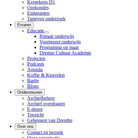
Kentekens D1
Oorkondes
Emigranten
Tarieven onderzoek
Ervaren
Educatie
Primair onderwijs
Voortgezet onderwijs
Programma op maat
Drentse Cultuur Academie
Projecten
Podcasts
Agenda
Koffie & Keuvelen
Bartje
Blogs
Ondersteunen
Archiefbeheer
Archief overdragen
E-depot
Toezicht
Geheugen van Drenthe
Over ons
Contact en bezoek
Onze organisatie