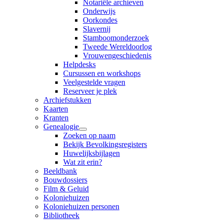
Notariële archieven
Onderwijs
Oorkondes
Slavernij
Stamboomonderzoek
Tweede Wereldoorlog
Vrouwengeschiedenis
Helpdesks
Cursussen en workshops
Veelgestelde vragen
Reserveer je plek
Archiefstukken
Kaarten
Kranten
Genealogie
Zoeken op naam
Bekijk Bevolkingsregisters
Huwelijksbijlagen
Wat zit erin?
Beeldbank
Bouwdossiers
Film & Geluid
Koloniehuizen
Koloniehuizen personen
Bibliotheek