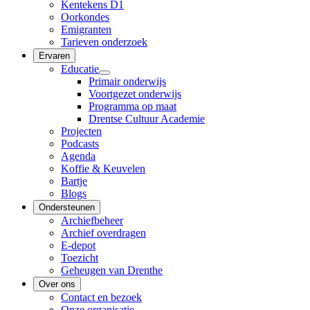
Kentekens D1
Oorkondes
Emigranten
Tarieven onderzoek
Ervaren
Educatie
Primair onderwijs
Voortgezet onderwijs
Programma op maat
Drentse Cultuur Academie
Projecten
Podcasts
Agenda
Koffie & Keuvelen
Bartje
Blogs
Ondersteunen
Archiefbeheer
Archief overdragen
E-depot
Toezicht
Geheugen van Drenthe
Over ons
Contact en bezoek
Onze organisatie