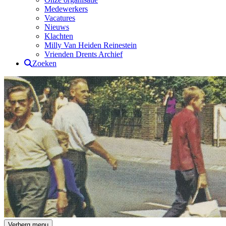
Medewerkers
Vacatures
Nieuws
Klachten
Milly Van Heiden Reinestein
Vrienden Drents Archief
Zoeken
Drents Archief
Verberg menu