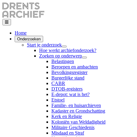
Home
Onderzoeken
Start je onderzoek
Hoe werkt archiefonderzoek?
Zoeken op onderwerp
Belastingen
Beroepen en ambachten
Bevolkingsregister
Burgerlijke stand
CABR
DTOB-registers
E-depot: wat is het?
Etstoel
Familie- en huisarchieven
Kadaster en Grondschatting
Kerk en Religie
Koloniën van Weldadigheid
Militaire Geschiedenis
Misdaad en Straf