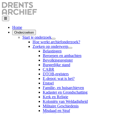
Home
Onderzoeken
Start je onderzoek
Hoe werkt archiefonderzoek?
Zoeken op onderwerp
Belastingen
Beroepen en ambachten
Bevolkingsregister
Burgerlijke stand
CABR
DTOB-registers
E-depot: wat is het?
Etstoel
Familie- en huisarchieven
Kadaster en Grondschatting
Kerk en Religie
Koloniën van Weldadigheid
Militaire Geschiedenis
Misdaad en Straf