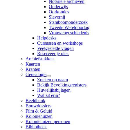
Notariële archieven
Onderwijs
Oorkondes
Slavernij
Stamboomonderzoek
Tweede Wereldoorlog
Vrouwengeschiedenis
Helpdesks
Cursussen en workshops
Veelgestelde vragen
Reserveer je plek
Archiefstukken
Kaarten
Kranten
Genealogie
Zoeken op naam
Bekijk Bevolkingsregisters
Huwelijksbijlagen
Wat zit erin?
Beeldbank
Bouwdossiers
Film & Geluid
Koloniehuizen
Koloniehuizen personen
Bibliotheek