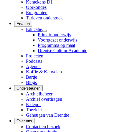
Kentekens D1
Oorkondes
Emigranten
Tarieven onderzoek
Ervaren
Educatie
Primair onderwijs
Voortgezet onderwijs
Programma op maat
Drentse Cultuur Academie
Projecten
Podcasts
Agenda
Koffie & Keuvelen
Bartje
Blogs
Ondersteunen
Archiefbeheer
Archief overdragen
E-depot
Toezicht
Geheugen van Drenthe
Over ons
Contact en bezoek
Onze organisatie