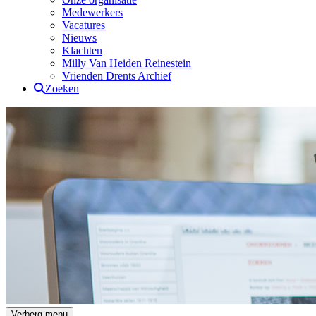
Medewerkers
Vacatures
Nieuws
Klachten
Milly Van Heiden Reinestein
Vrienden Drents Archief
Zoeken
Drents Archief
Verberg menu