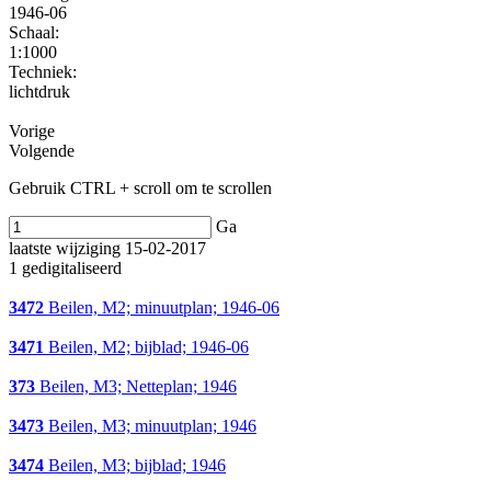
1946-06
Schaal
:
1:1000
Techniek:
lichtdruk
Vorige
Volgende
Gebruik CTRL + scroll om te scrollen
Ga
laatste wijziging 15-02-2017
1 gedigitaliseerd
3472
Beilen, M2; minuutplan; 1946-06
3471
Beilen, M2; bijblad; 1946-06
373
Beilen, M3; Netteplan; 1946
3473
Beilen, M3; minuutplan; 1946
3474
Beilen, M3; bijblad; 1946