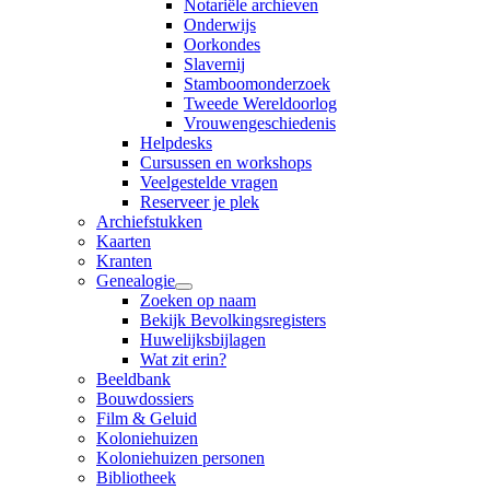
Notariële archieven
Onderwijs
Oorkondes
Slavernij
Stamboomonderzoek
Tweede Wereldoorlog
Vrouwengeschiedenis
Helpdesks
Cursussen en workshops
Veelgestelde vragen
Reserveer je plek
Archiefstukken
Kaarten
Kranten
Genealogie
Zoeken op naam
Bekijk Bevolkingsregisters
Huwelijksbijlagen
Wat zit erin?
Beeldbank
Bouwdossiers
Film & Geluid
Koloniehuizen
Koloniehuizen personen
Bibliotheek