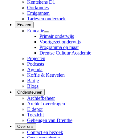
Kentekens D1
Oorkondes
Emigranten
Tarieven onderzoek
Ervaren
Educatie
Primair onderwijs
Voortgezet onderwijs
Programma op maat
Drentse Cultuur Academie
Projecten
Podcasts
Agenda
Koffie & Keuvelen
Bartje
Blogs
Ondersteunen
Archiefbeheer
Archief overdragen
E-depot
Toezicht
Geheugen van Drenthe
Over ons
Contact en bezoek
Onze organisatie