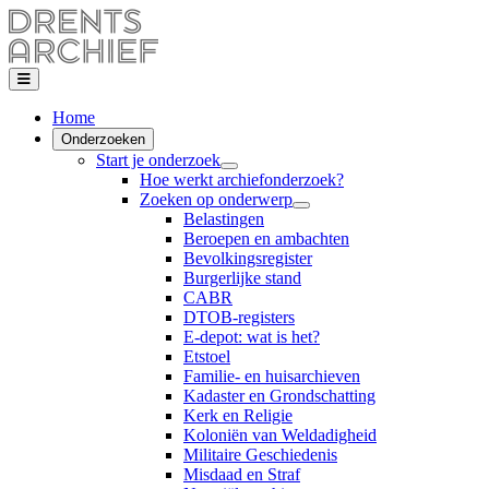
Home
Onderzoeken
Start je onderzoek
Hoe werkt archiefonderzoek?
Zoeken op onderwerp
Belastingen
Beroepen en ambachten
Bevolkingsregister
Burgerlijke stand
CABR
DTOB-registers
E-depot: wat is het?
Etstoel
Familie- en huisarchieven
Kadaster en Grondschatting
Kerk en Religie
Koloniën van Weldadigheid
Militaire Geschiedenis
Misdaad en Straf