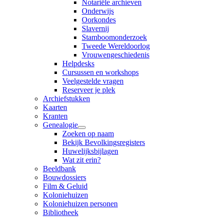
Notariële archieven
Onderwijs
Oorkondes
Slavernij
Stamboomonderzoek
Tweede Wereldoorlog
Vrouwengeschiedenis
Helpdesks
Cursussen en workshops
Veelgestelde vragen
Reserveer je plek
Archiefstukken
Kaarten
Kranten
Genealogie
Zoeken op naam
Bekijk Bevolkingsregisters
Huwelijksbijlagen
Wat zit erin?
Beeldbank
Bouwdossiers
Film & Geluid
Koloniehuizen
Koloniehuizen personen
Bibliotheek