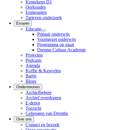
Kentekens D1
Oorkondes
Emigranten
Tarieven onderzoek
Ervaren
Educatie
Primair onderwijs
Voortgezet onderwijs
Programma op maat
Drentse Cultuur Academie
Projecten
Podcasts
Agenda
Koffie & Keuvelen
Bartje
Blogs
Ondersteunen
Archiefbeheer
Archief overdragen
E-depot
Toezicht
Geheugen van Drenthe
Over ons
Contact en bezoek
Onze organisatie