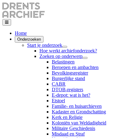
Home
Onderzoeken
Start je onderzoek
Hoe werkt archiefonderzoek?
Zoeken op onderwerp
Belastingen
Beroepen en ambachten
Bevolkingsregister
Burgerlijke stand
CABR
DTOB-registers
E-depot: wat is het?
Etstoel
Familie- en huisarchieven
Kadaster en Grondschatting
Kerk en Religie
Koloniën van Weldadigheid
Militaire Geschiedenis
Misdaad en Straf