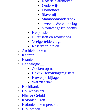
Notariële archieven
Onderwijs
Oorkondes
Slavernij
Stamboomonderzoek
Tweede Wereldoorlog
Vrouwengeschiedenis
Helpdesks
Cursussen en workshops
Veelgestelde vragen
Reserveer je plek
Archiefstukken
Kaarten
Kranten
Genealogie
Zoeken op naam
Bekijk Bevolkingsregisters
Huwelijksbijlagen
Wat zit erin?
Beeldbank
Bouwdossiers
Film & Geluid
Koloniehuizen
Koloniehuizen personen
Bibliotheek