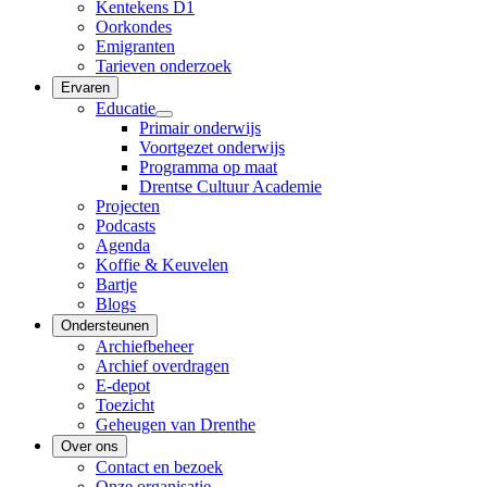
Kentekens D1
Oorkondes
Emigranten
Tarieven onderzoek
Ervaren
Educatie
Primair onderwijs
Voortgezet onderwijs
Programma op maat
Drentse Cultuur Academie
Projecten
Podcasts
Agenda
Koffie & Keuvelen
Bartje
Blogs
Ondersteunen
Archiefbeheer
Archief overdragen
E-depot
Toezicht
Geheugen van Drenthe
Over ons
Contact en bezoek
Onze organisatie