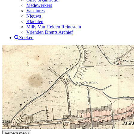
Medewerkers
Vacatures
Nieuws
Klachten
Milly Van Heiden Reinestein
Vrienden Drents Archief
Zoeken
Drents Archief
Verberg menu