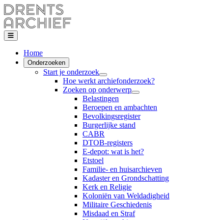
Home
Onderzoeken
Start je onderzoek
Hoe werkt archiefonderzoek?
Zoeken op onderwerp
Belastingen
Beroepen en ambachten
Bevolkingsregister
Burgerlijke stand
CABR
DTOB-registers
E-depot: wat is het?
Etstoel
Familie- en huisarchieven
Kadaster en Grondschatting
Kerk en Religie
Koloniën van Weldadigheid
Militaire Geschiedenis
Misdaad en Straf