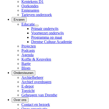
Kentekens D1
Oorkondes
Emigranten
Tarieven onderzoek
Ervaren
Educatie
Primair onderwijs
Voortgezet onderwijs
Programma op maat
Drentse Cultuur Academie
Projecten
Podcasts
Agenda
Koffie & Keuvelen
Bartje
Blogs
Ondersteunen
Archiefbeheer
Archief overdragen
E-depot
Toezicht
Geheugen van Drenthe
Over ons
Contact en bezoek
Onze organisatie