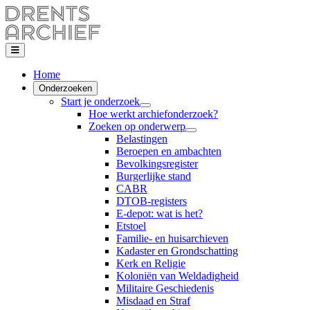
Home
Onderzoeken
Start je onderzoek
Hoe werkt archiefonderzoek?
Zoeken op onderwerp
Belastingen
Beroepen en ambachten
Bevolkingsregister
Burgerlijke stand
CABR
DTOB-registers
E-depot: wat is het?
Etstoel
Familie- en huisarchieven
Kadaster en Grondschatting
Kerk en Religie
Koloniën van Weldadigheid
Militaire Geschiedenis
Misdaad en Straf