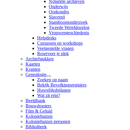
Notariële archieven
Onderwijs
Oorkondes
Slavernij
Stamboomonderzoek
Tweede Wereldoorlog
Vrouwengeschiedenis
Helpdesks
Cursussen en workshops
Veelgestelde vragen
Reserveer je plek
Archiefstukken
Kaarten
Kranten
Genealogie
Zoeken op naam
Bekijk Bevolkingsregisters
Huwelijksbijlagen
Wat zit erin?
Beeldbank
Bouwdossiers
Film & Geluid
Koloniehuizen
Koloniehuizen personen
Bibliotheek