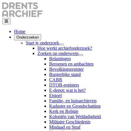
Home
Onderzoeken
Start je onderzoek
Hoe werkt archiefonderzoek?
Zoeken op onderwerp
Belastingen
Beroepen en ambachten
Bevolkingsregister
Burgerlijke stand
CABR
DTOB-registers
E-depot: wat is het?
Etstoel
Familie- en huisarchieven
Kadaster en Grondschatting
Kerk en Religie
Koloniën van Weldadigheid
Militaire Geschiedenis
Misdaad en Straf