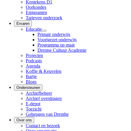
Kentekens D1
Oorkondes
Emigranten
Tarieven onderzoek
Ervaren
Educatie
Primair onderwijs
Voortgezet onderwijs
Programma op maat
Drentse Cultuur Academie
Projecten
Podcasts
Agenda
Koffie & Keuvelen
Bartje
Blogs
Ondersteunen
Archiefbeheer
Archief overdragen
E-depot
Toezicht
Geheugen van Drenthe
Over ons
Contact en bezoek
Onze organisatie