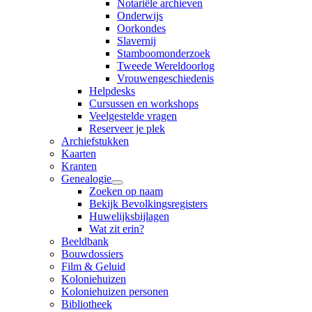
Notariële archieven
Onderwijs
Oorkondes
Slavernij
Stamboomonderzoek
Tweede Wereldoorlog
Vrouwengeschiedenis
Helpdesks
Cursussen en workshops
Veelgestelde vragen
Reserveer je plek
Archiefstukken
Kaarten
Kranten
Genealogie
Zoeken op naam
Bekijk Bevolkingsregisters
Huwelijksbijlagen
Wat zit erin?
Beeldbank
Bouwdossiers
Film & Geluid
Koloniehuizen
Koloniehuizen personen
Bibliotheek