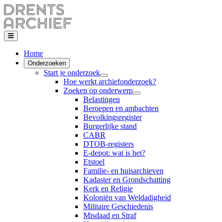
Home
Onderzoeken
Start je onderzoek
Hoe werkt archiefonderzoek?
Zoeken op onderwerp
Belastingen
Beroepen en ambachten
Bevolkingsregister
Burgerlijke stand
CABR
DTOB-registers
E-depot: wat is het?
Etstoel
Familie- en huisarchieven
Kadaster en Grondschatting
Kerk en Religie
Koloniën van Weldadigheid
Militaire Geschiedenis
Misdaad en Straf