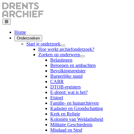
Home
Onderzoeken
Start je onderzoek
Hoe werkt archiefonderzoek?
Zoeken op onderwerp
Belastingen
Beroepen en ambachten
Bevolkingsregister
Burgerlijke stand
CABR
DTOB-registers
E-depot: wat is het?
Etstoel
Familie- en huisarchieven
Kadaster en Grondschatting
Kerk en Religie
Koloniën van Weldadigheid
Militaire Geschiedenis
Misdaad en Straf