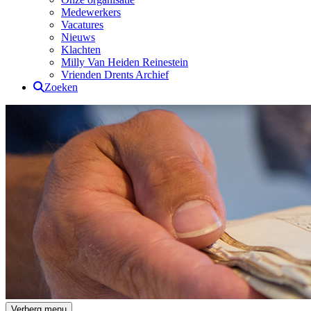
Medewerkers
Vacatures
Nieuws
Klachten
Milly Van Heiden Reinestein
Vrienden Drents Archief
Zoeken
Drents Archief
Verberg menu