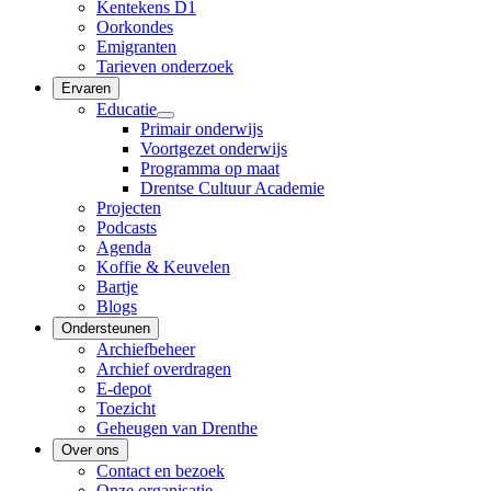
Kentekens D1
Oorkondes
Emigranten
Tarieven onderzoek
Ervaren
Educatie
Primair onderwijs
Voortgezet onderwijs
Programma op maat
Drentse Cultuur Academie
Projecten
Podcasts
Agenda
Koffie & Keuvelen
Bartje
Blogs
Ondersteunen
Archiefbeheer
Archief overdragen
E-depot
Toezicht
Geheugen van Drenthe
Over ons
Contact en bezoek
Onze organisatie