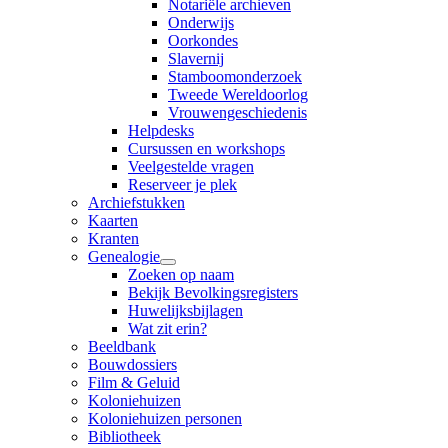
Notariële archieven
Onderwijs
Oorkondes
Slavernij
Stamboomonderzoek
Tweede Wereldoorlog
Vrouwengeschiedenis
Helpdesks
Cursussen en workshops
Veelgestelde vragen
Reserveer je plek
Archiefstukken
Kaarten
Kranten
Genealogie
Zoeken op naam
Bekijk Bevolkingsregisters
Huwelijksbijlagen
Wat zit erin?
Beeldbank
Bouwdossiers
Film & Geluid
Koloniehuizen
Koloniehuizen personen
Bibliotheek