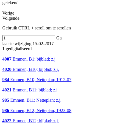
getekend
Vorige
Volgende
Gebruik CTRL + scroll om te scrollen
Ga
laatste wijziging 15-02-2017
1 gedigitaliseerd
4007
Emmen, B1; bijblad; z.j.
4020
Emmen, B10; bijblad; z.j.
984
Emmen, B10; Netteplan; 1912-07
4021
Emmen, B11; bijblad; z.j.
985
Emmen, B11; Netteplan; z.j.
986
Emmen, B12; Netteplan; 1923-08
4022
Emmen, B12; bijblad; z.j.