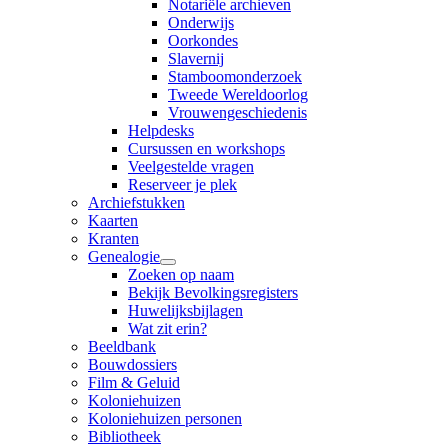
Notariële archieven
Onderwijs
Oorkondes
Slavernij
Stamboomonderzoek
Tweede Wereldoorlog
Vrouwengeschiedenis
Helpdesks
Cursussen en workshops
Veelgestelde vragen
Reserveer je plek
Archiefstukken
Kaarten
Kranten
Genealogie
Zoeken op naam
Bekijk Bevolkingsregisters
Huwelijksbijlagen
Wat zit erin?
Beeldbank
Bouwdossiers
Film & Geluid
Koloniehuizen
Koloniehuizen personen
Bibliotheek