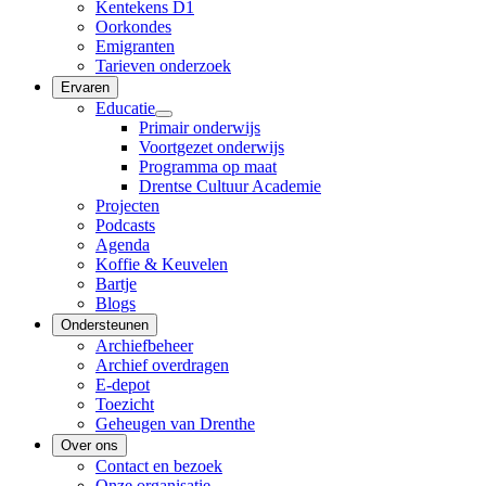
Kentekens D1
Oorkondes
Emigranten
Tarieven onderzoek
Ervaren
Educatie
Primair onderwijs
Voortgezet onderwijs
Programma op maat
Drentse Cultuur Academie
Projecten
Podcasts
Agenda
Koffie & Keuvelen
Bartje
Blogs
Ondersteunen
Archiefbeheer
Archief overdragen
E-depot
Toezicht
Geheugen van Drenthe
Over ons
Contact en bezoek
Onze organisatie