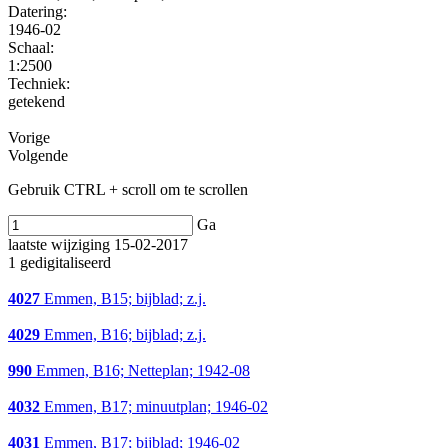
Datering
:
1946-02
Schaal
:
1:2500
Techniek:
getekend
Vorige
Volgende
Gebruik CTRL + scroll om te scrollen
Ga
laatste wijziging 15-02-2017
1 gedigitaliseerd
4027
Emmen, B15; bijblad; z.j.
4029
Emmen, B16; bijblad; z.j.
990
Emmen, B16; Netteplan; 1942-08
4032
Emmen, B17; minuutplan; 1946-02
4031
Emmen, B17; bijblad; 1946-02