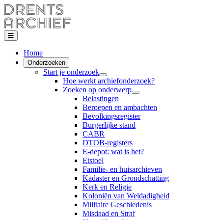
Home
Onderzoeken
Start je onderzoek
Hoe werkt archiefonderzoek?
Zoeken op onderwerp
Belastingen
Beroepen en ambachten
Bevolkingsregister
Burgerlijke stand
CABR
DTOB-registers
E-depot: wat is het?
Etstoel
Familie- en huisarchieven
Kadaster en Grondschatting
Kerk en Religie
Koloniën van Weldadigheid
Militaire Geschiedenis
Misdaad en Straf