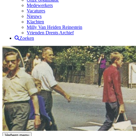
Medewerkers
Vacatures
Nieuws
Klachten
Milly Van Heiden Reinestein
Vrienden Drents Archief
Zoeken
Drents Archief
Verberg menu