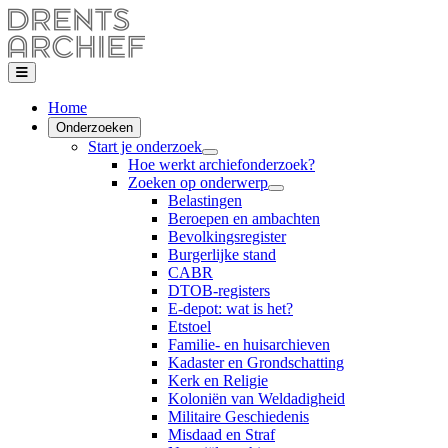
Home
Onderzoeken
Start je onderzoek
Hoe werkt archiefonderzoek?
Zoeken op onderwerp
Belastingen
Beroepen en ambachten
Bevolkingsregister
Burgerlijke stand
CABR
DTOB-registers
E-depot: wat is het?
Etstoel
Familie- en huisarchieven
Kadaster en Grondschatting
Kerk en Religie
Koloniën van Weldadigheid
Militaire Geschiedenis
Misdaad en Straf