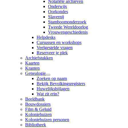
Notariële archieven
Onderwijs
Oorkondes
Slavernij
Stamboomonderzoek
Tweede Wereldoorlog
Vrouwengeschiedenis
Helpdesks
Cursussen en workshops
Veelgestelde vragen
Reserveer je plek
Archiefstukken
Kaarten
Kranten
Genealogie
Zoeken op naam
Bekijk Bevolkingsregisters
Huwelijksbijlagen
Wat zit erin?
Beeldbank
Bouwdossiers
Film & Geluid
Koloniehuizen
Koloniehuizen personen
Bibliotheek