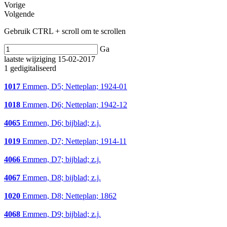
Vorige
Volgende
Gebruik CTRL + scroll om te scrollen
Ga
laatste wijziging 15-02-2017
1 gedigitaliseerd
1017
Emmen, D5; Netteplan; 1924-01
1018
Emmen, D6; Netteplan; 1942-12
4065
Emmen, D6; bijblad; z.j.
1019
Emmen, D7; Netteplan; 1914-11
4066
Emmen, D7; bijblad; z.j.
4067
Emmen, D8; bijblad; z.j.
1020
Emmen, D8; Netteplan; 1862
4068
Emmen, D9; bijblad; z.j.