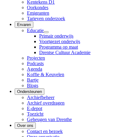
Kentekens D1
Oorkondes
Emigranten
Tarieven onderzoek
Ervaren
Educatie
Primair onderwijs
Voortgezet onderwijs
Programma op maat
Drentse Cultuur Academie
Projecten
Podcasts
Agenda
Koffie & Keuvelen
Bartje
Blogs
Ondersteunen
Archiefbeheer
Archief overdragen
E-depot
Toezicht
Geheugen van Drenthe
Over ons
Contact en bezoek
Onze organisatie