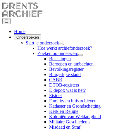
Home
Onderzoeken
Start je onderzoek
Hoe werkt archiefonderzoek?
Zoeken op onderwerp
Belastingen
Beroepen en ambachten
Bevolkingsregister
Burgerlijke stand
CABR
DTOB-registers
E-depot: wat is het?
Etstoel
Familie- en huisarchieven
Kadaster en Grondschatting
Kerk en Religie
Koloniën van Weldadigheid
Militaire Geschiedenis
Misdaad en Straf