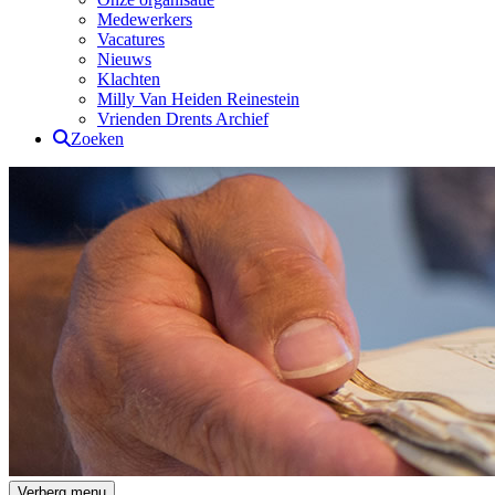
Medewerkers
Vacatures
Nieuws
Klachten
Milly Van Heiden Reinestein
Vrienden Drents Archief
Zoeken
Drents Archief
Verberg menu