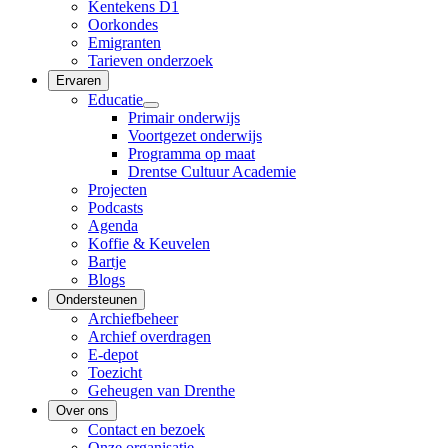
Kentekens D1
Oorkondes
Emigranten
Tarieven onderzoek
Ervaren
Educatie
Primair onderwijs
Voortgezet onderwijs
Programma op maat
Drentse Cultuur Academie
Projecten
Podcasts
Agenda
Koffie & Keuvelen
Bartje
Blogs
Ondersteunen
Archiefbeheer
Archief overdragen
E-depot
Toezicht
Geheugen van Drenthe
Over ons
Contact en bezoek
Onze organisatie