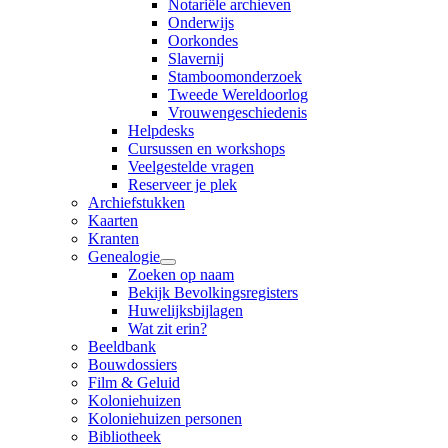
Notariële archieven
Onderwijs
Oorkondes
Slavernij
Stamboomonderzoek
Tweede Wereldoorlog
Vrouwengeschiedenis
Helpdesks
Cursussen en workshops
Veelgestelde vragen
Reserveer je plek
Archiefstukken
Kaarten
Kranten
Genealogie
Zoeken op naam
Bekijk Bevolkingsregisters
Huwelijksbijlagen
Wat zit erin?
Beeldbank
Bouwdossiers
Film & Geluid
Koloniehuizen
Koloniehuizen personen
Bibliotheek