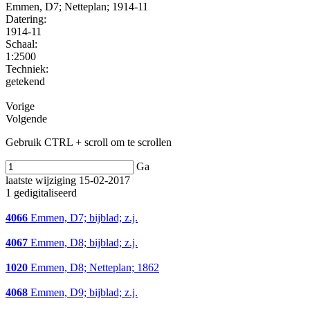
Emmen, D7; Netteplan; 1914-11
Datering
:
1914-11
Schaal
:
1:2500
Techniek:
getekend
Vorige
Volgende
Gebruik CTRL + scroll om te scrollen
Ga
laatste wijziging 15-02-2017
1 gedigitaliseerd
4066
Emmen, D7; bijblad; z.j.
4067
Emmen, D8; bijblad; z.j.
1020
Emmen, D8; Netteplan; 1862
4068
Emmen, D9; bijblad; z.j.