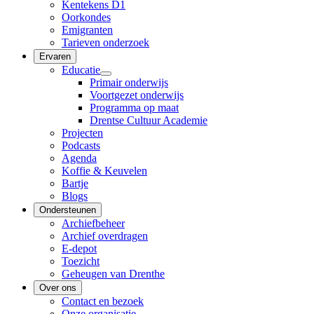
Kentekens D1
Oorkondes
Emigranten
Tarieven onderzoek
Ervaren
Educatie
Primair onderwijs
Voortgezet onderwijs
Programma op maat
Drentse Cultuur Academie
Projecten
Podcasts
Agenda
Koffie & Keuvelen
Bartje
Blogs
Ondersteunen
Archiefbeheer
Archief overdragen
E-depot
Toezicht
Geheugen van Drenthe
Over ons
Contact en bezoek
Onze organisatie