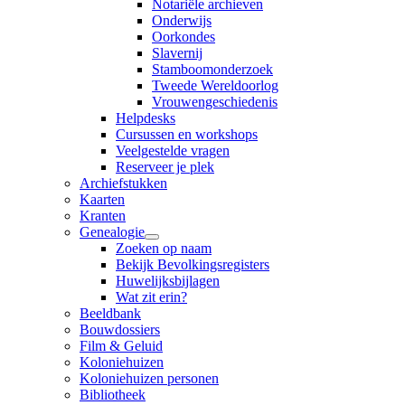
Notariële archieven
Onderwijs
Oorkondes
Slavernij
Stamboomonderzoek
Tweede Wereldoorlog
Vrouwengeschiedenis
Helpdesks
Cursussen en workshops
Veelgestelde vragen
Reserveer je plek
Archiefstukken
Kaarten
Kranten
Genealogie
Zoeken op naam
Bekijk Bevolkingsregisters
Huwelijksbijlagen
Wat zit erin?
Beeldbank
Bouwdossiers
Film & Geluid
Koloniehuizen
Koloniehuizen personen
Bibliotheek