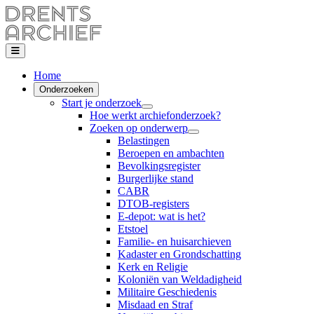
Home
Onderzoeken
Start je onderzoek
Hoe werkt archiefonderzoek?
Zoeken op onderwerp
Belastingen
Beroepen en ambachten
Bevolkingsregister
Burgerlijke stand
CABR
DTOB-registers
E-depot: wat is het?
Etstoel
Familie- en huisarchieven
Kadaster en Grondschatting
Kerk en Religie
Koloniën van Weldadigheid
Militaire Geschiedenis
Misdaad en Straf