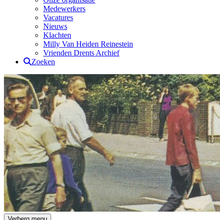
Medewerkers
Vacatures
Nieuws
Klachten
Milly Van Heiden Reinestein
Vrienden Drents Archief
Zoeken
Drents Archief
Verberg menu