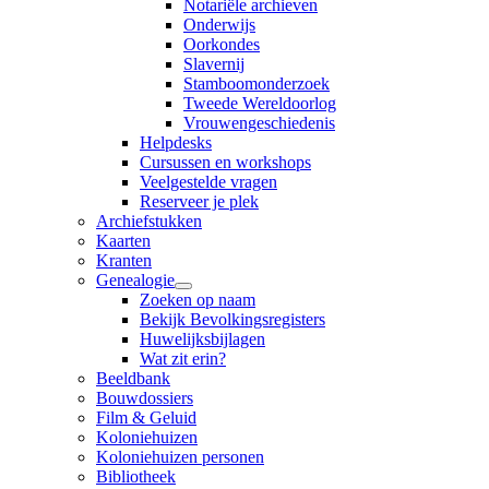
Notariële archieven
Onderwijs
Oorkondes
Slavernij
Stamboomonderzoek
Tweede Wereldoorlog
Vrouwengeschiedenis
Helpdesks
Cursussen en workshops
Veelgestelde vragen
Reserveer je plek
Archiefstukken
Kaarten
Kranten
Genealogie
Zoeken op naam
Bekijk Bevolkingsregisters
Huwelijksbijlagen
Wat zit erin?
Beeldbank
Bouwdossiers
Film & Geluid
Koloniehuizen
Koloniehuizen personen
Bibliotheek