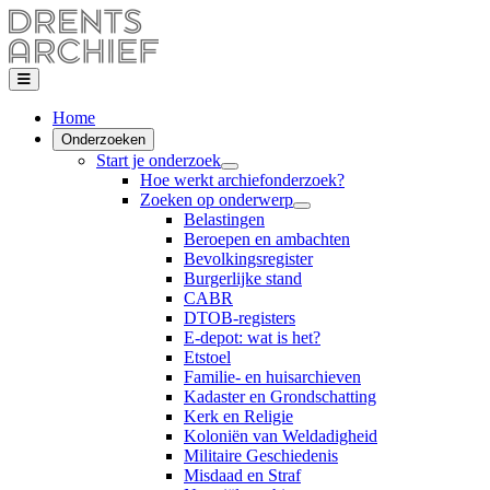
Home
Onderzoeken
Start je onderzoek
Hoe werkt archiefonderzoek?
Zoeken op onderwerp
Belastingen
Beroepen en ambachten
Bevolkingsregister
Burgerlijke stand
CABR
DTOB-registers
E-depot: wat is het?
Etstoel
Familie- en huisarchieven
Kadaster en Grondschatting
Kerk en Religie
Koloniën van Weldadigheid
Militaire Geschiedenis
Misdaad en Straf