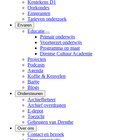
Kentekens D1
Oorkondes
Emigranten
Tarieven onderzoek
Ervaren
Educatie
Primair onderwijs
Voortgezet onderwijs
Programma op maat
Drentse Cultuur Academie
Projecten
Podcasts
Agenda
Koffie & Keuvelen
Bartje
Blogs
Ondersteunen
Archiefbeheer
Archief overdragen
E-depot
Toezicht
Geheugen van Drenthe
Over ons
Contact en bezoek
Onze organisatie