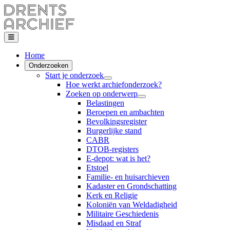
Home
Onderzoeken
Start je onderzoek
Hoe werkt archiefonderzoek?
Zoeken op onderwerp
Belastingen
Beroepen en ambachten
Bevolkingsregister
Burgerlijke stand
CABR
DTOB-registers
E-depot: wat is het?
Etstoel
Familie- en huisarchieven
Kadaster en Grondschatting
Kerk en Religie
Koloniën van Weldadigheid
Militaire Geschiedenis
Misdaad en Straf