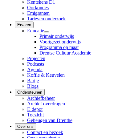
Kentekens D1
Oorkondes
Emigranten
Tarieven onderzoek
Ervaren
Educatie
Primair onderwijs
Voortgezet onderwijs
Programma op maat
Drentse Cultuur Academie
Projecten
Podcasts
Agenda
Koffie & Keuvelen
Bartje
Blogs
Ondersteunen
Archiefbeheer
Archief overdragen
E-depot
Toezicht
Geheugen van Drenthe
Over ons
Contact en bezoek
Onze organisatie