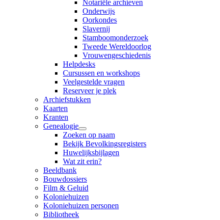
Notariële archieven
Onderwijs
Oorkondes
Slavernij
Stamboomonderzoek
Tweede Wereldoorlog
Vrouwengeschiedenis
Helpdesks
Cursussen en workshops
Veelgestelde vragen
Reserveer je plek
Archiefstukken
Kaarten
Kranten
Genealogie
Zoeken op naam
Bekijk Bevolkingsregisters
Huwelijksbijlagen
Wat zit erin?
Beeldbank
Bouwdossiers
Film & Geluid
Koloniehuizen
Koloniehuizen personen
Bibliotheek