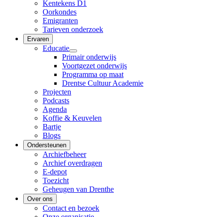
Kentekens D1
Oorkondes
Emigranten
Tarieven onderzoek
Ervaren
Educatie
Primair onderwijs
Voortgezet onderwijs
Programma op maat
Drentse Cultuur Academie
Projecten
Podcasts
Agenda
Koffie & Keuvelen
Bartje
Blogs
Ondersteunen
Archiefbeheer
Archief overdragen
E-depot
Toezicht
Geheugen van Drenthe
Over ons
Contact en bezoek
Onze organisatie