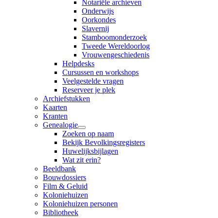
Notariële archieven
Onderwijs
Oorkondes
Slavernij
Stamboomonderzoek
Tweede Wereldoorlog
Vrouwengeschiedenis
Helpdesks
Cursussen en workshops
Veelgestelde vragen
Reserveer je plek
Archiefstukken
Kaarten
Kranten
Genealogie
Zoeken op naam
Bekijk Bevolkingsregisters
Huwelijksbijlagen
Wat zit erin?
Beeldbank
Bouwdossiers
Film & Geluid
Koloniehuizen
Koloniehuizen personen
Bibliotheek