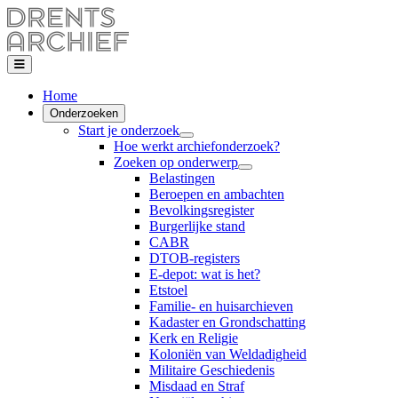
Home
Onderzoeken
Start je onderzoek
Hoe werkt archiefonderzoek?
Zoeken op onderwerp
Belastingen
Beroepen en ambachten
Bevolkingsregister
Burgerlijke stand
CABR
DTOB-registers
E-depot: wat is het?
Etstoel
Familie- en huisarchieven
Kadaster en Grondschatting
Kerk en Religie
Koloniën van Weldadigheid
Militaire Geschiedenis
Misdaad en Straf