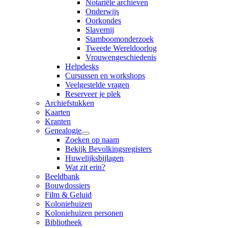
Notariële archieven
Onderwijs
Oorkondes
Slavernij
Stamboomonderzoek
Tweede Wereldoorlog
Vrouwengeschiedenis
Helpdesks
Cursussen en workshops
Veelgestelde vragen
Reserveer je plek
Archiefstukken
Kaarten
Kranten
Genealogie
Zoeken op naam
Bekijk Bevolkingsregisters
Huwelijksbijlagen
Wat zit erin?
Beeldbank
Bouwdossiers
Film & Geluid
Koloniehuizen
Koloniehuizen personen
Bibliotheek