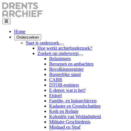
Home
Onderzoeken
Start je onderzoek
Hoe werkt archiefonderzoek?
Zoeken op onderwerp
Belastingen
Beroepen en ambachten
Bevolkingsregister
Burgerlijke stand
CABR
DTOB-registers
E-depot: wat is het?
Etstoel
Familie- en huisarchieven
Kadaster en Grondschatting
Kerk en Religie
Koloniën van Weldadigheid
Militaire Geschiedenis
Misdaad en Straf