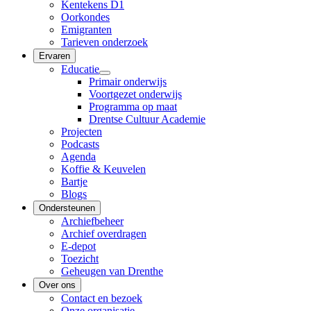
Kentekens D1
Oorkondes
Emigranten
Tarieven onderzoek
Ervaren
Educatie
Primair onderwijs
Voortgezet onderwijs
Programma op maat
Drentse Cultuur Academie
Projecten
Podcasts
Agenda
Koffie & Keuvelen
Bartje
Blogs
Ondersteunen
Archiefbeheer
Archief overdragen
E-depot
Toezicht
Geheugen van Drenthe
Over ons
Contact en bezoek
Onze organisatie