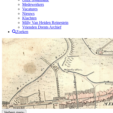
Medewerkers
Vacatures
Nieuws
Klachten
Milly Van Heiden Reinestein
Vrienden Drents Archief
Zoeken
Drents Archief
Verberg menu