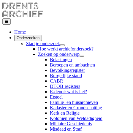
Home
Onderzoeken
Start je onderzoek
Hoe werkt archiefonderzoek?
Zoeken op onderwerp
Belastingen
Beroepen en ambachten
Bevolkingsregister
Burgerlijke stand
CABR
DTOB-registers
E-depot: wat is het?
Etstoel
Familie- en huisarchieven
Kadaster en Grondschatting
Kerk en Religie
Koloniën van Weldadigheid
Militaire Geschiedenis
Misdaad en Straf