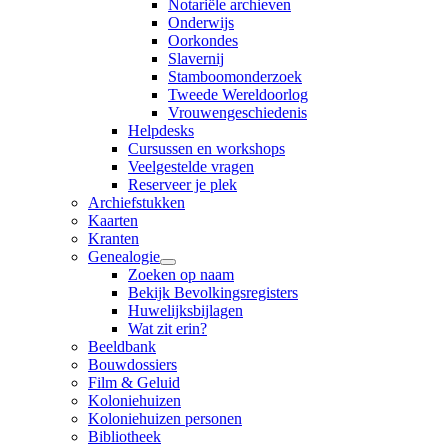
Notariële archieven
Onderwijs
Oorkondes
Slavernij
Stamboomonderzoek
Tweede Wereldoorlog
Vrouwengeschiedenis
Helpdesks
Cursussen en workshops
Veelgestelde vragen
Reserveer je plek
Archiefstukken
Kaarten
Kranten
Genealogie
Zoeken op naam
Bekijk Bevolkingsregisters
Huwelijksbijlagen
Wat zit erin?
Beeldbank
Bouwdossiers
Film & Geluid
Koloniehuizen
Koloniehuizen personen
Bibliotheek