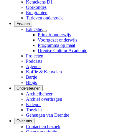
Kentekens D1
Oorkondes
Emigranten
Tarieven onderzoek
Ervaren
Educatie
Primair onderwijs
Voortgezet onderwijs
Programma op maat
Drentse Cultuur Academie
Projecten
Podcasts
Agenda
Koffie & Keuvelen
Bartje
Blogs
Ondersteunen
Archiefbeheer
Archief overdragen
E-depot
Toezicht
Geheugen van Drenthe
Over ons
Contact en bezoek
Onze organisatie