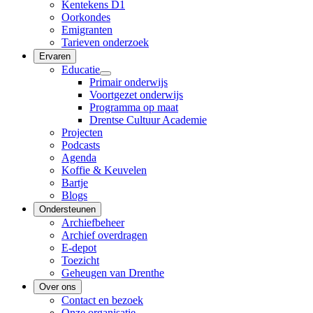
Kentekens D1
Oorkondes
Emigranten
Tarieven onderzoek
Ervaren
Educatie
Primair onderwijs
Voortgezet onderwijs
Programma op maat
Drentse Cultuur Academie
Projecten
Podcasts
Agenda
Koffie & Keuvelen
Bartje
Blogs
Ondersteunen
Archiefbeheer
Archief overdragen
E-depot
Toezicht
Geheugen van Drenthe
Over ons
Contact en bezoek
Onze organisatie