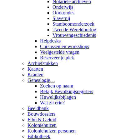
Notariële archieven
Onderwijs
Oorkondes
Slavernij
Stamboomonderzoek
Tweede Wereldoorlog
Vrouwengeschiedenis
Helpdesks
Cursussen en workshops
Veelgestelde vragen
Reserveer je plek
Archiefstukken
Kaarten
Kranten
Genealogie
Zoeken op naam
Bekijk Bevolkingsregisters
Huwelijksbijlagen
Wat zit erin?
Beeldbank
Bouwdossiers
Film & Geluid
Koloniehuizen
Koloniehuizen personen
Bibliotheek