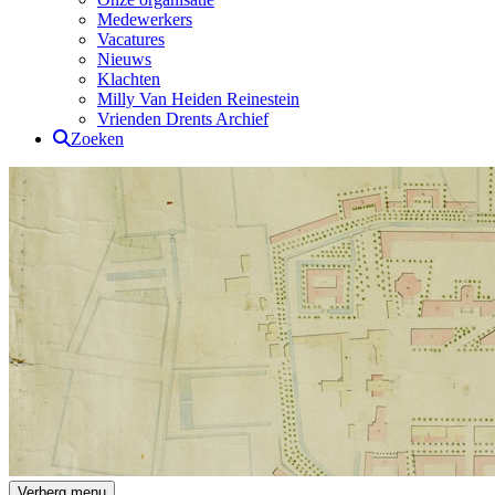
Medewerkers
Vacatures
Nieuws
Klachten
Milly Van Heiden Reinestein
Vrienden Drents Archief
Zoeken
Drents Archief
Verberg menu