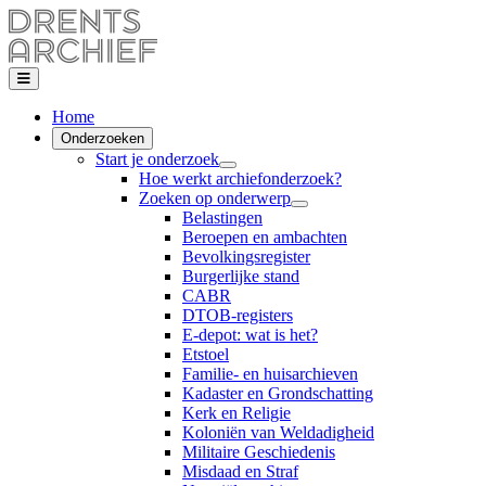
Home
Onderzoeken
Start je onderzoek
Hoe werkt archiefonderzoek?
Zoeken op onderwerp
Belastingen
Beroepen en ambachten
Bevolkingsregister
Burgerlijke stand
CABR
DTOB-registers
E-depot: wat is het?
Etstoel
Familie- en huisarchieven
Kadaster en Grondschatting
Kerk en Religie
Koloniën van Weldadigheid
Militaire Geschiedenis
Misdaad en Straf