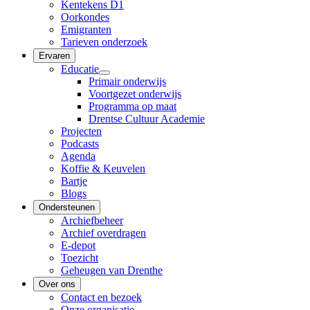
Kentekens D1
Oorkondes
Emigranten
Tarieven onderzoek
Ervaren
Educatie
Primair onderwijs
Voortgezet onderwijs
Programma op maat
Drentse Cultuur Academie
Projecten
Podcasts
Agenda
Koffie & Keuvelen
Bartje
Blogs
Ondersteunen
Archiefbeheer
Archief overdragen
E-depot
Toezicht
Geheugen van Drenthe
Over ons
Contact en bezoek
Onze organisatie