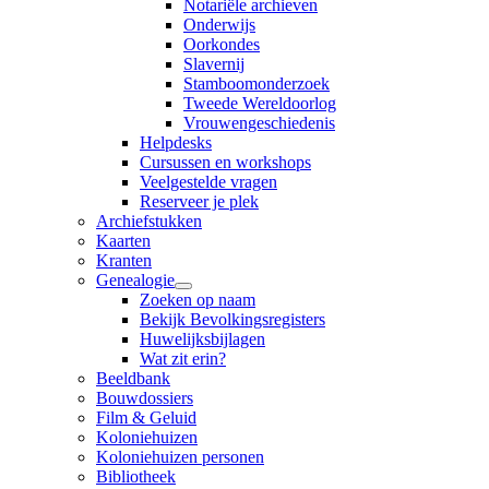
Notariële archieven
Onderwijs
Oorkondes
Slavernij
Stamboomonderzoek
Tweede Wereldoorlog
Vrouwengeschiedenis
Helpdesks
Cursussen en workshops
Veelgestelde vragen
Reserveer je plek
Archiefstukken
Kaarten
Kranten
Genealogie
Zoeken op naam
Bekijk Bevolkingsregisters
Huwelijksbijlagen
Wat zit erin?
Beeldbank
Bouwdossiers
Film & Geluid
Koloniehuizen
Koloniehuizen personen
Bibliotheek