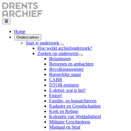
Home
Onderzoeken
Start je onderzoek
Hoe werkt archiefonderzoek?
Zoeken op onderwerp
Belastingen
Beroepen en ambachten
Bevolkingsregister
Burgerlijke stand
CABR
DTOB-registers
E-depot: wat is het?
Etstoel
Familie- en huisarchieven
Kadaster en Grondschatting
Kerk en Religie
Koloniën van Weldadigheid
Militaire Geschiedenis
Misdaad en Straf