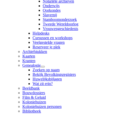
Notariële archieven
Onderwijs
Oorkondes
Slavernij
Stamboomonderzoek
Tweede Wereldoorlog
Vrouwengeschiedenis
Helpdesks
Cursussen en workshops
Veelgestelde vragen
Reserveer je plek
Archiefstukken
Kaarten
Kranten
Genealogie
Zoeken op naam
Bekijk Bevolkingsregisters
Huwelijksbijlagen
Wat zit erin?
Beeldbank
Bouwdossiers
Film & Geluid
Koloniehuizen
Koloniehuizen personen
Bibliotheek