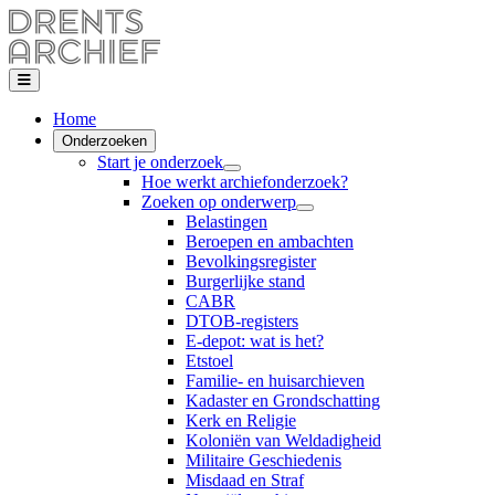
Home
Onderzoeken
Start je onderzoek
Hoe werkt archiefonderzoek?
Zoeken op onderwerp
Belastingen
Beroepen en ambachten
Bevolkingsregister
Burgerlijke stand
CABR
DTOB-registers
E-depot: wat is het?
Etstoel
Familie- en huisarchieven
Kadaster en Grondschatting
Kerk en Religie
Koloniën van Weldadigheid
Militaire Geschiedenis
Misdaad en Straf