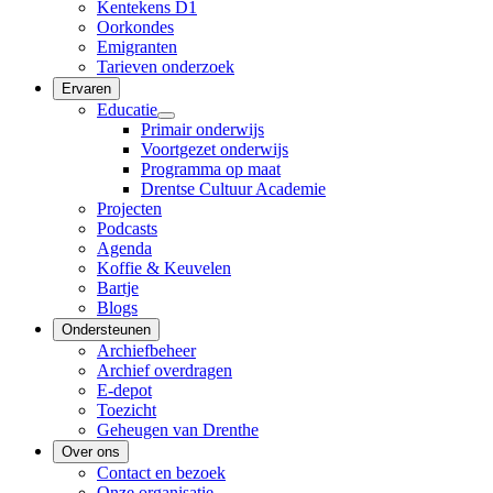
Kentekens D1
Oorkondes
Emigranten
Tarieven onderzoek
Ervaren
Educatie
Primair onderwijs
Voortgezet onderwijs
Programma op maat
Drentse Cultuur Academie
Projecten
Podcasts
Agenda
Koffie & Keuvelen
Bartje
Blogs
Ondersteunen
Archiefbeheer
Archief overdragen
E-depot
Toezicht
Geheugen van Drenthe
Over ons
Contact en bezoek
Onze organisatie