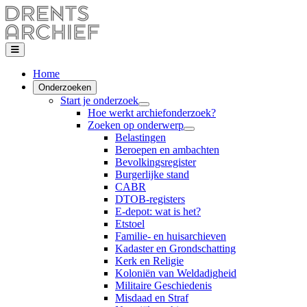
Home
Onderzoeken
Start je onderzoek
Hoe werkt archiefonderzoek?
Zoeken op onderwerp
Belastingen
Beroepen en ambachten
Bevolkingsregister
Burgerlijke stand
CABR
DTOB-registers
E-depot: wat is het?
Etstoel
Familie- en huisarchieven
Kadaster en Grondschatting
Kerk en Religie
Koloniën van Weldadigheid
Militaire Geschiedenis
Misdaad en Straf