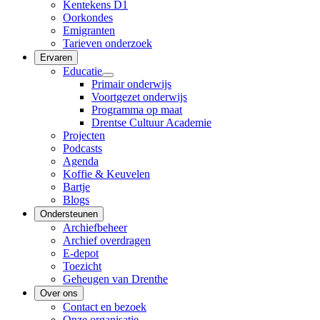
Kentekens D1
Oorkondes
Emigranten
Tarieven onderzoek
Ervaren
Educatie
Primair onderwijs
Voortgezet onderwijs
Programma op maat
Drentse Cultuur Academie
Projecten
Podcasts
Agenda
Koffie & Keuvelen
Bartje
Blogs
Ondersteunen
Archiefbeheer
Archief overdragen
E-depot
Toezicht
Geheugen van Drenthe
Over ons
Contact en bezoek
Onze organisatie