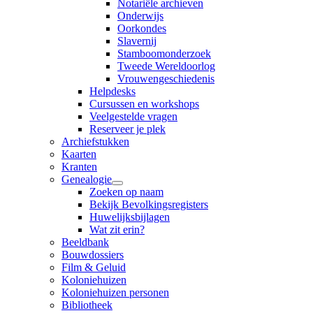
Notariële archieven
Onderwijs
Oorkondes
Slavernij
Stamboomonderzoek
Tweede Wereldoorlog
Vrouwengeschiedenis
Helpdesks
Cursussen en workshops
Veelgestelde vragen
Reserveer je plek
Archiefstukken
Kaarten
Kranten
Genealogie
Zoeken op naam
Bekijk Bevolkingsregisters
Huwelijksbijlagen
Wat zit erin?
Beeldbank
Bouwdossiers
Film & Geluid
Koloniehuizen
Koloniehuizen personen
Bibliotheek