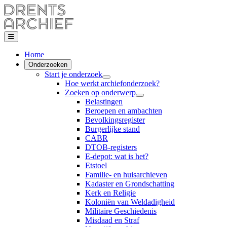
Home
Onderzoeken
Start je onderzoek
Hoe werkt archiefonderzoek?
Zoeken op onderwerp
Belastingen
Beroepen en ambachten
Bevolkingsregister
Burgerlijke stand
CABR
DTOB-registers
E-depot: wat is het?
Etstoel
Familie- en huisarchieven
Kadaster en Grondschatting
Kerk en Religie
Koloniën van Weldadigheid
Militaire Geschiedenis
Misdaad en Straf