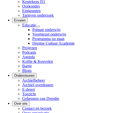
Kentekens D1
Oorkondes
Emigranten
Tarieven onderzoek
Ervaren
Educatie
Primair onderwijs
Voortgezet onderwijs
Programma op maat
Drentse Cultuur Academie
Projecten
Podcasts
Agenda
Koffie & Keuvelen
Bartje
Blogs
Ondersteunen
Archiefbeheer
Archief overdragen
E-depot
Toezicht
Geheugen van Drenthe
Over ons
Contact en bezoek
Onze organisatie