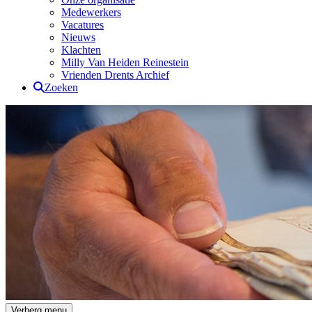
Medewerkers
Vacatures
Nieuws
Klachten
Milly Van Heiden Reinestein
Vrienden Drents Archief
Zoeken
Drents Archief
Verberg menu