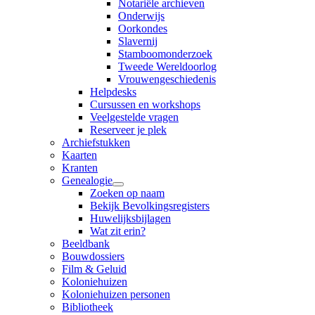
Notariële archieven
Onderwijs
Oorkondes
Slavernij
Stamboomonderzoek
Tweede Wereldoorlog
Vrouwengeschiedenis
Helpdesks
Cursussen en workshops
Veelgestelde vragen
Reserveer je plek
Archiefstukken
Kaarten
Kranten
Genealogie
Zoeken op naam
Bekijk Bevolkingsregisters
Huwelijksbijlagen
Wat zit erin?
Beeldbank
Bouwdossiers
Film & Geluid
Koloniehuizen
Koloniehuizen personen
Bibliotheek