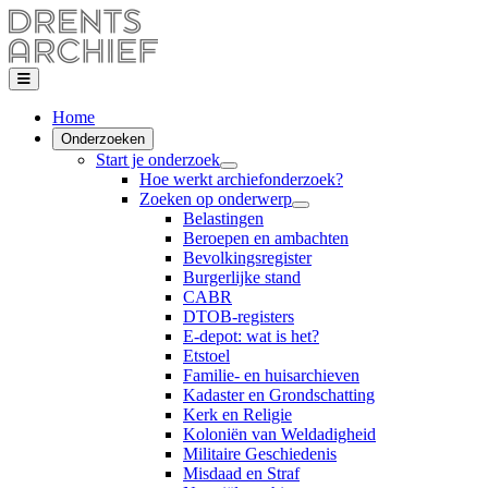
Home
Onderzoeken
Start je onderzoek
Hoe werkt archiefonderzoek?
Zoeken op onderwerp
Belastingen
Beroepen en ambachten
Bevolkingsregister
Burgerlijke stand
CABR
DTOB-registers
E-depot: wat is het?
Etstoel
Familie- en huisarchieven
Kadaster en Grondschatting
Kerk en Religie
Koloniën van Weldadigheid
Militaire Geschiedenis
Misdaad en Straf