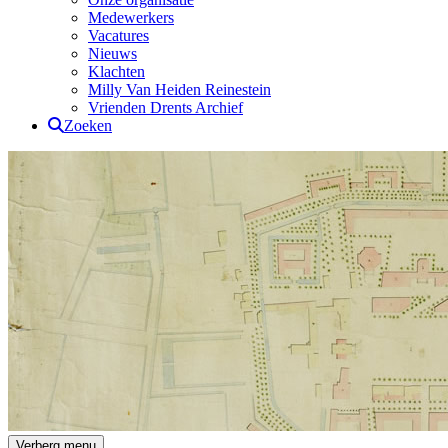
Medewerkers
Vacatures
Nieuws
Klachten
Milly Van Heiden Reinestein
Vrienden Drents Archief
Zoeken
Drents Archief
Verberg menu