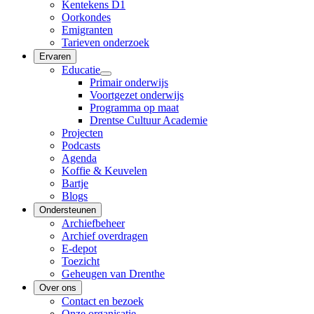
Kentekens D1
Oorkondes
Emigranten
Tarieven onderzoek
Ervaren
Educatie
Primair onderwijs
Voortgezet onderwijs
Programma op maat
Drentse Cultuur Academie
Projecten
Podcasts
Agenda
Koffie & Keuvelen
Bartje
Blogs
Ondersteunen
Archiefbeheer
Archief overdragen
E-depot
Toezicht
Geheugen van Drenthe
Over ons
Contact en bezoek
Onze organisatie