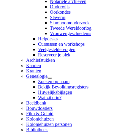
Notariële archieven
Onderwijs
Oorkondes
Slavernij
Stamboomonderzoek
Tweede Wereldoorlog
Vrouwengeschiedenis
Helpdesks
Cursussen en workshops
Veelgestelde vragen
Reserveer je plek
Archiefstukken
Kaarten
Kranten
Genealogie
Zoeken op naam
Bekijk Bevolkingsregisters
Huwelijksbijlagen
Wat zit erin?
Beeldbank
Bouwdossiers
Film & Geluid
Koloniehuizen
Koloniehuizen personen
Bibliotheek