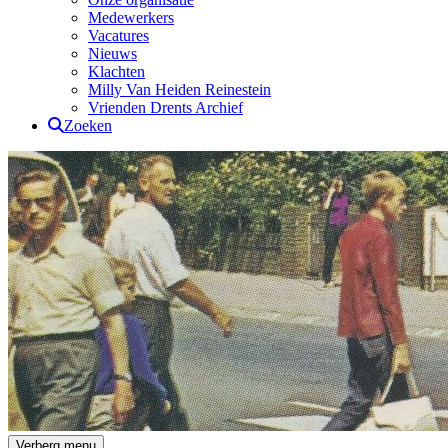
Medewerkers
Vacatures
Nieuws
Klachten
Milly Van Heiden Reinestein
Vrienden Drents Archief
Zoeken
Drents Archief
Verberg menu