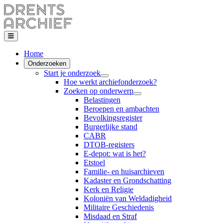
Home
Onderzoeken
Start je onderzoek
Hoe werkt archiefonderzoek?
Zoeken op onderwerp
Belastingen
Beroepen en ambachten
Bevolkingsregister
Burgerlijke stand
CABR
DTOB-registers
E-depot: wat is het?
Etstoel
Familie- en huisarchieven
Kadaster en Grondschatting
Kerk en Religie
Koloniën van Weldadigheid
Militaire Geschiedenis
Misdaad en Straf