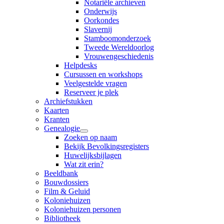
Notariële archieven
Onderwijs
Oorkondes
Slavernij
Stamboomonderzoek
Tweede Wereldoorlog
Vrouwengeschiedenis
Helpdesks
Cursussen en workshops
Veelgestelde vragen
Reserveer je plek
Archiefstukken
Kaarten
Kranten
Genealogie
Zoeken op naam
Bekijk Bevolkingsregisters
Huwelijksbijlagen
Wat zit erin?
Beeldbank
Bouwdossiers
Film & Geluid
Koloniehuizen
Koloniehuizen personen
Bibliotheek