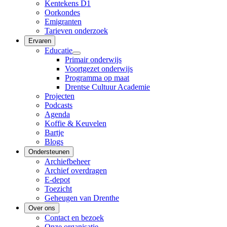
Kentekens D1
Oorkondes
Emigranten
Tarieven onderzoek
Ervaren
Educatie
Primair onderwijs
Voortgezet onderwijs
Programma op maat
Drentse Cultuur Academie
Projecten
Podcasts
Agenda
Koffie & Keuvelen
Bartje
Blogs
Ondersteunen
Archiefbeheer
Archief overdragen
E-depot
Toezicht
Geheugen van Drenthe
Over ons
Contact en bezoek
Onze organisatie