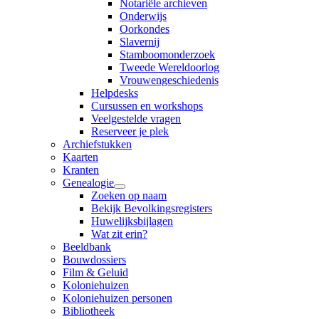
Notariële archieven
Onderwijs
Oorkondes
Slavernij
Stamboomonderzoek
Tweede Wereldoorlog
Vrouwengeschiedenis
Helpdesks
Cursussen en workshops
Veelgestelde vragen
Reserveer je plek
Archiefstukken
Kaarten
Kranten
Genealogie
Zoeken op naam
Bekijk Bevolkingsregisters
Huwelijksbijlagen
Wat zit erin?
Beeldbank
Bouwdossiers
Film & Geluid
Koloniehuizen
Koloniehuizen personen
Bibliotheek