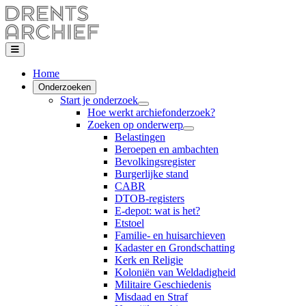
Home
Onderzoeken
Start je onderzoek
Hoe werkt archiefonderzoek?
Zoeken op onderwerp
Belastingen
Beroepen en ambachten
Bevolkingsregister
Burgerlijke stand
CABR
DTOB-registers
E-depot: wat is het?
Etstoel
Familie- en huisarchieven
Kadaster en Grondschatting
Kerk en Religie
Koloniën van Weldadigheid
Militaire Geschiedenis
Misdaad en Straf