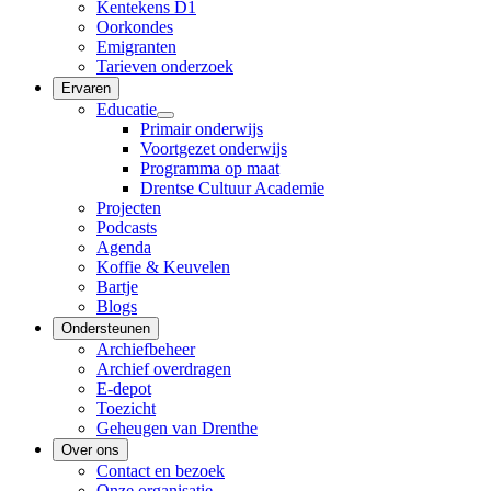
Kentekens D1
Oorkondes
Emigranten
Tarieven onderzoek
Ervaren
Educatie
Primair onderwijs
Voortgezet onderwijs
Programma op maat
Drentse Cultuur Academie
Projecten
Podcasts
Agenda
Koffie & Keuvelen
Bartje
Blogs
Ondersteunen
Archiefbeheer
Archief overdragen
E-depot
Toezicht
Geheugen van Drenthe
Over ons
Contact en bezoek
Onze organisatie