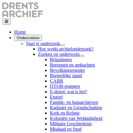
Home
Onderzoeken
Start je onderzoek
Hoe werkt archiefonderzoek?
Zoeken op onderwerp
Belastingen
Beroepen en ambachten
Bevolkingsregister
Burgerlijke stand
CABR
DTOB-registers
E-depot: wat is het?
Etstoel
Familie- en huisarchieven
Kadaster en Grondschatting
Kerk en Religie
Koloniën van Weldadigheid
Militaire Geschiedenis
Misdaad en Straf