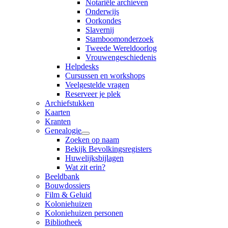
Notariële archieven
Onderwijs
Oorkondes
Slavernij
Stamboomonderzoek
Tweede Wereldoorlog
Vrouwengeschiedenis
Helpdesks
Cursussen en workshops
Veelgestelde vragen
Reserveer je plek
Archiefstukken
Kaarten
Kranten
Genealogie
Zoeken op naam
Bekijk Bevolkingsregisters
Huwelijksbijlagen
Wat zit erin?
Beeldbank
Bouwdossiers
Film & Geluid
Koloniehuizen
Koloniehuizen personen
Bibliotheek