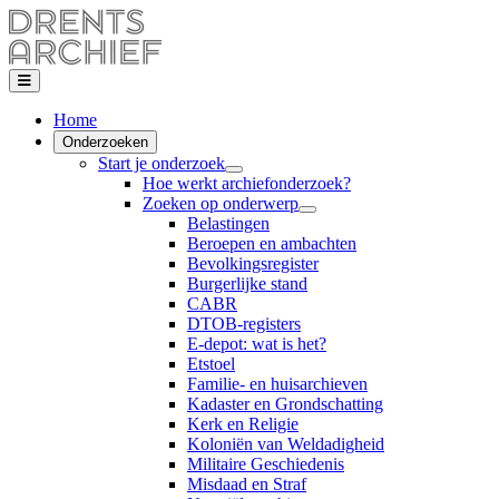
Home
Onderzoeken
Start je onderzoek
Hoe werkt archiefonderzoek?
Zoeken op onderwerp
Belastingen
Beroepen en ambachten
Bevolkingsregister
Burgerlijke stand
CABR
DTOB-registers
E-depot: wat is het?
Etstoel
Familie- en huisarchieven
Kadaster en Grondschatting
Kerk en Religie
Koloniën van Weldadigheid
Militaire Geschiedenis
Misdaad en Straf