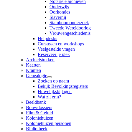
Notariële archieven
Onderwijs
Oorkondes
Slavernij
Stamboomonderzoek
Tweede Wereldoorlog
Vrouwengeschiedenis
Helpdesks
Cursussen en workshops
Veelgestelde vragen
Reserveer je plek
Archiefstukken
Kaarten
Kranten
Genealogie
Zoeken op naam
Bekijk Bevolkingsregisters
Huwelijksbijlagen
Wat zit erin?
Beeldbank
Bouwdossiers
Film & Geluid
Koloniehuizen
Koloniehuizen personen
Bibliotheek