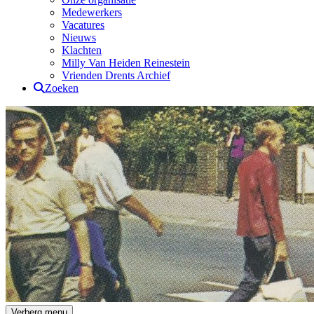
Medewerkers
Vacatures
Nieuws
Klachten
Milly Van Heiden Reinestein
Vrienden Drents Archief
Zoeken
Drents Archief
Verberg menu