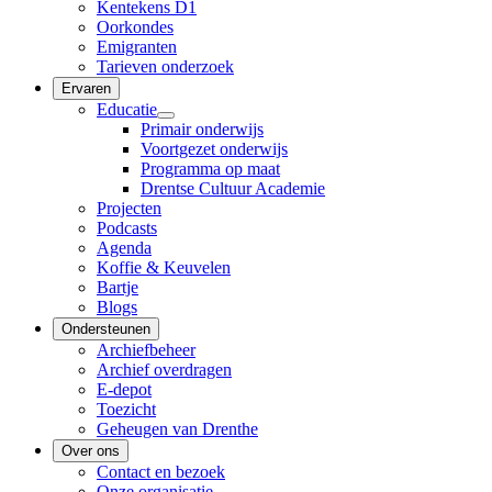
Kentekens D1
Oorkondes
Emigranten
Tarieven onderzoek
Ervaren
Educatie
Primair onderwijs
Voortgezet onderwijs
Programma op maat
Drentse Cultuur Academie
Projecten
Podcasts
Agenda
Koffie & Keuvelen
Bartje
Blogs
Ondersteunen
Archiefbeheer
Archief overdragen
E-depot
Toezicht
Geheugen van Drenthe
Over ons
Contact en bezoek
Onze organisatie