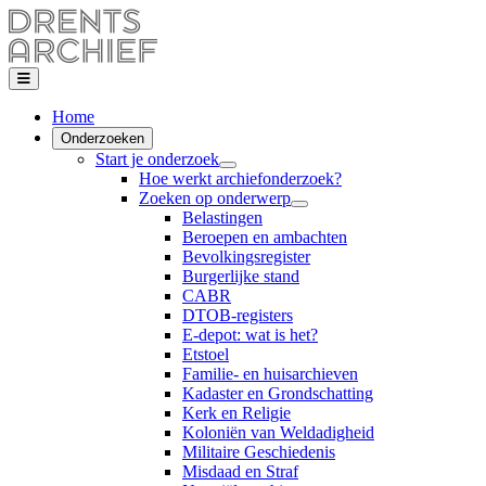
Home
Onderzoeken
Start je onderzoek
Hoe werkt archiefonderzoek?
Zoeken op onderwerp
Belastingen
Beroepen en ambachten
Bevolkingsregister
Burgerlijke stand
CABR
DTOB-registers
E-depot: wat is het?
Etstoel
Familie- en huisarchieven
Kadaster en Grondschatting
Kerk en Religie
Koloniën van Weldadigheid
Militaire Geschiedenis
Misdaad en Straf