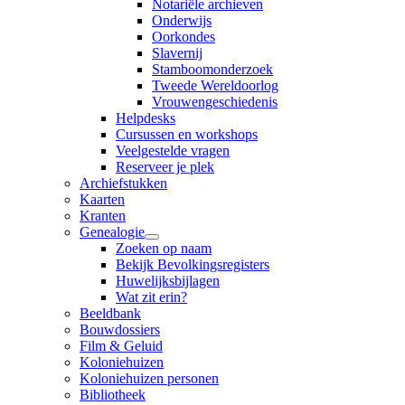
Notariële archieven
Onderwijs
Oorkondes
Slavernij
Stamboomonderzoek
Tweede Wereldoorlog
Vrouwengeschiedenis
Helpdesks
Cursussen en workshops
Veelgestelde vragen
Reserveer je plek
Archiefstukken
Kaarten
Kranten
Genealogie
Zoeken op naam
Bekijk Bevolkingsregisters
Huwelijksbijlagen
Wat zit erin?
Beeldbank
Bouwdossiers
Film & Geluid
Koloniehuizen
Koloniehuizen personen
Bibliotheek