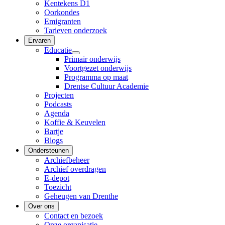
Kentekens D1
Oorkondes
Emigranten
Tarieven onderzoek
Ervaren
Educatie
Primair onderwijs
Voortgezet onderwijs
Programma op maat
Drentse Cultuur Academie
Projecten
Podcasts
Agenda
Koffie & Keuvelen
Bartje
Blogs
Ondersteunen
Archiefbeheer
Archief overdragen
E-depot
Toezicht
Geheugen van Drenthe
Over ons
Contact en bezoek
Onze organisatie