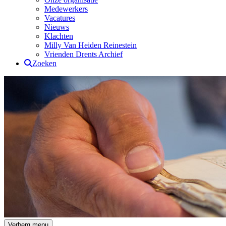
Medewerkers
Vacatures
Nieuws
Klachten
Milly Van Heiden Reinestein
Vrienden Drents Archief
Zoeken
Drents Archief
Verberg menu