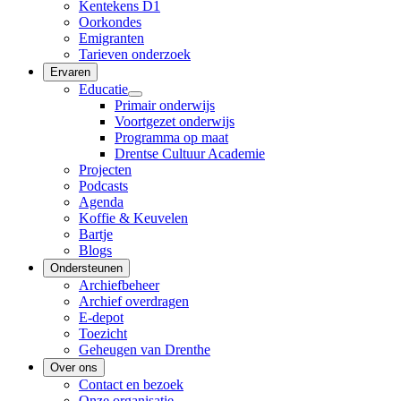
Kentekens D1
Oorkondes
Emigranten
Tarieven onderzoek
Ervaren
Educatie
Primair onderwijs
Voortgezet onderwijs
Programma op maat
Drentse Cultuur Academie
Projecten
Podcasts
Agenda
Koffie & Keuvelen
Bartje
Blogs
Ondersteunen
Archiefbeheer
Archief overdragen
E-depot
Toezicht
Geheugen van Drenthe
Over ons
Contact en bezoek
Onze organisatie