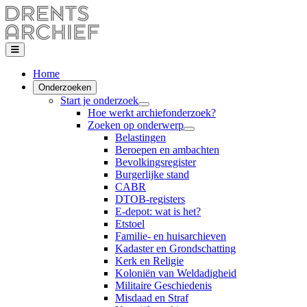
Home
Onderzoeken
Start je onderzoek
Hoe werkt archiefonderzoek?
Zoeken op onderwerp
Belastingen
Beroepen en ambachten
Bevolkingsregister
Burgerlijke stand
CABR
DTOB-registers
E-depot: wat is het?
Etstoel
Familie- en huisarchieven
Kadaster en Grondschatting
Kerk en Religie
Koloniën van Weldadigheid
Militaire Geschiedenis
Misdaad en Straf