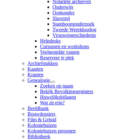
Notariële archieven
Onderwijs
Oorkondes
Slavernij
Stamboomonderzoek
Tweede Wereldoorlog
Vrouwengeschiedenis
Helpdesks
Cursussen en workshops
Veelgestelde vragen
Reserveer je plek
Archiefstukken
Kaarten
Kranten
Genealogie
Zoeken op naam
Bekijk Bevolkingsregisters
Huwelijksbijlagen
Wat zit erin?
Beeldbank
Bouwdossiers
Film & Geluid
Koloniehuizen
Koloniehuizen personen
Bibliotheek