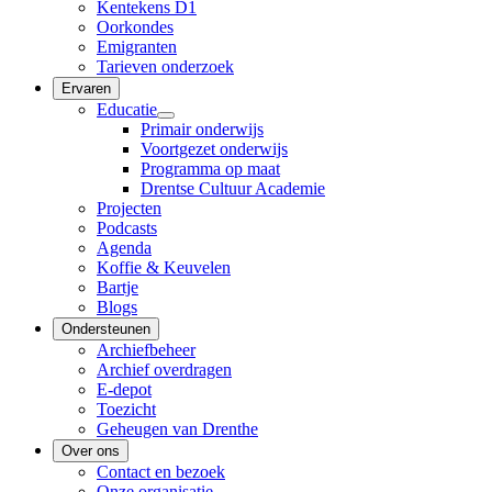
Kentekens D1
Oorkondes
Emigranten
Tarieven onderzoek
Ervaren
Educatie
Primair onderwijs
Voortgezet onderwijs
Programma op maat
Drentse Cultuur Academie
Projecten
Podcasts
Agenda
Koffie & Keuvelen
Bartje
Blogs
Ondersteunen
Archiefbeheer
Archief overdragen
E-depot
Toezicht
Geheugen van Drenthe
Over ons
Contact en bezoek
Onze organisatie