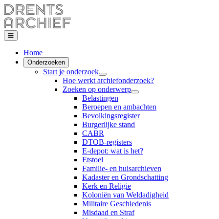
Home
Onderzoeken
Start je onderzoek
Hoe werkt archiefonderzoek?
Zoeken op onderwerp
Belastingen
Beroepen en ambachten
Bevolkingsregister
Burgerlijke stand
CABR
DTOB-registers
E-depot: wat is het?
Etstoel
Familie- en huisarchieven
Kadaster en Grondschatting
Kerk en Religie
Koloniën van Weldadigheid
Militaire Geschiedenis
Misdaad en Straf