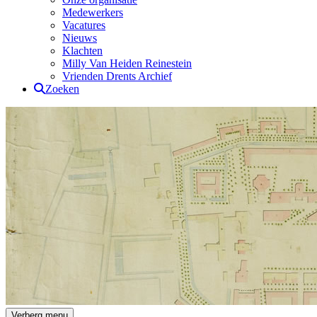
Medewerkers
Vacatures
Nieuws
Klachten
Milly Van Heiden Reinestein
Vrienden Drents Archief
Zoeken
Drents Archief
Verberg menu