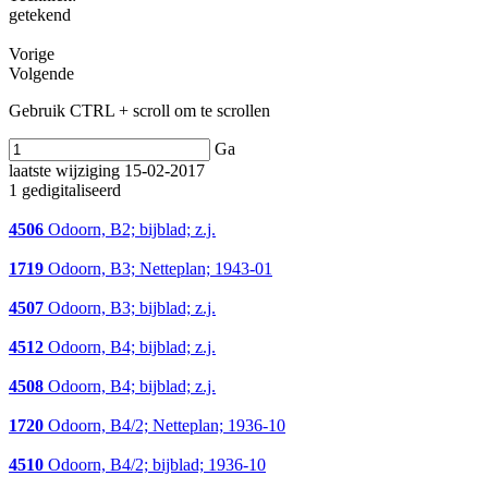
getekend
Vorige
Volgende
Gebruik CTRL + scroll om te scrollen
Ga
laatste wijziging 15-02-2017
1 gedigitaliseerd
4506
Odoorn, B2; bijblad; z.j.
1719
Odoorn, B3; Netteplan; 1943-01
4507
Odoorn, B3; bijblad; z.j.
4512
Odoorn, B4; bijblad; z.j.
4508
Odoorn, B4; bijblad; z.j.
1720
Odoorn, B4/2; Netteplan; 1936-10
4510
Odoorn, B4/2; bijblad; 1936-10