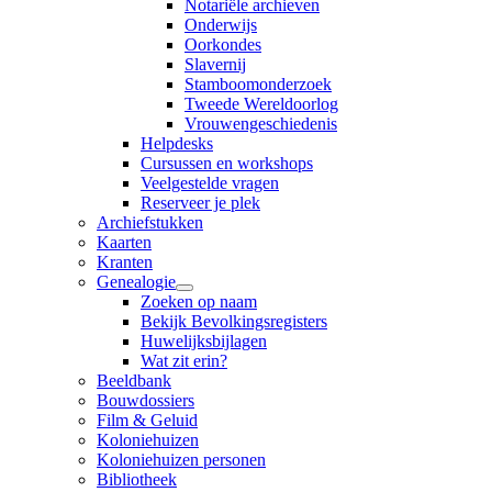
Notariële archieven
Onderwijs
Oorkondes
Slavernij
Stamboomonderzoek
Tweede Wereldoorlog
Vrouwengeschiedenis
Helpdesks
Cursussen en workshops
Veelgestelde vragen
Reserveer je plek
Archiefstukken
Kaarten
Kranten
Genealogie
Zoeken op naam
Bekijk Bevolkingsregisters
Huwelijksbijlagen
Wat zit erin?
Beeldbank
Bouwdossiers
Film & Geluid
Koloniehuizen
Koloniehuizen personen
Bibliotheek