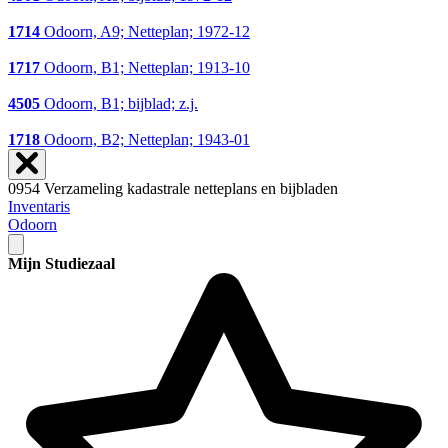
1714
Odoorn, A9; Netteplan; 1972-12
1717
Odoorn, B1; Netteplan; 1913-10
4505
Odoorn, B1; bijblad; z.j.
1718
Odoorn, B2; Netteplan; 1943-01
0954 Verzameling kadastrale netteplans en bijbladen
Inventaris
Odoorn
Mijn Studiezaal