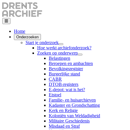
Home
Onderzoeken
Start je onderzoek
Hoe werkt archiefonderzoek?
Zoeken op onderwerp
Belastingen
Beroepen en ambachten
Bevolkingsregister
Burgerlijke stand
CABR
DTOB-registers
E-depot: wat is het?
Etstoel
Familie- en huisarchieven
Kadaster en Grondschatting
Kerk en Religie
Koloniën van Weldadigheid
Militaire Geschiedenis
Misdaad en Straf