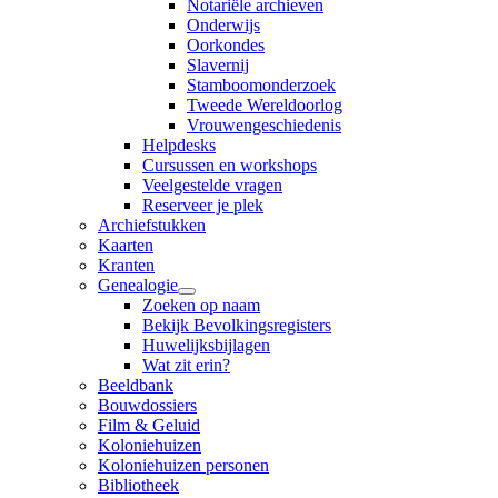
Notariële archieven
Onderwijs
Oorkondes
Slavernij
Stamboomonderzoek
Tweede Wereldoorlog
Vrouwengeschiedenis
Helpdesks
Cursussen en workshops
Veelgestelde vragen
Reserveer je plek
Archiefstukken
Kaarten
Kranten
Genealogie
Zoeken op naam
Bekijk Bevolkingsregisters
Huwelijksbijlagen
Wat zit erin?
Beeldbank
Bouwdossiers
Film & Geluid
Koloniehuizen
Koloniehuizen personen
Bibliotheek