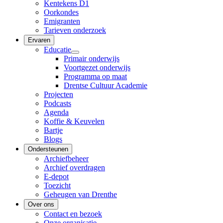
Kentekens D1
Oorkondes
Emigranten
Tarieven onderzoek
Ervaren
Educatie
Primair onderwijs
Voortgezet onderwijs
Programma op maat
Drentse Cultuur Academie
Projecten
Podcasts
Agenda
Koffie & Keuvelen
Bartje
Blogs
Ondersteunen
Archiefbeheer
Archief overdragen
E-depot
Toezicht
Geheugen van Drenthe
Over ons
Contact en bezoek
Onze organisatie