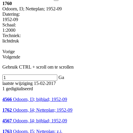
1760
Odoorn, I3; Netteplan; 1952-09
Datering
:
1952-09
Schaal
:
1:2000
Techniek:
lichtdruk
Vorige
Volgende
Gebruik CTRL + scroll om te scrollen
Ga
laatste wijziging 15-02-2017
1 gedigitaliseerd
4566
Odoorn, I3; bijblad; 1952-09
1762
Odoorn, I4; Netteplan; 1952-09
4567
Odoorn, I4; bijblad; 1952-09
1763
Odoorn, I5; Netteplan; z.j.