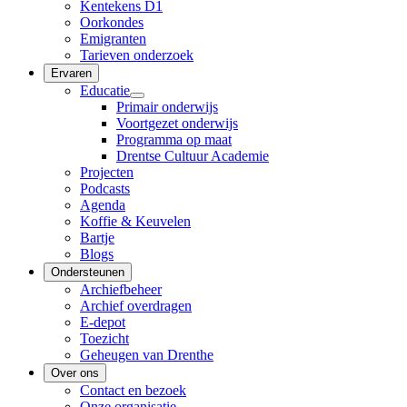
Kentekens D1
Oorkondes
Emigranten
Tarieven onderzoek
Ervaren
Educatie
Primair onderwijs
Voortgezet onderwijs
Programma op maat
Drentse Cultuur Academie
Projecten
Podcasts
Agenda
Koffie & Keuvelen
Bartje
Blogs
Ondersteunen
Archiefbeheer
Archief overdragen
E-depot
Toezicht
Geheugen van Drenthe
Over ons
Contact en bezoek
Onze organisatie