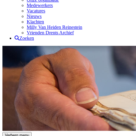
Medewerkers
Vacatures
Nieuws
Klachten
Milly Van Heiden Reinestein
Vrienden Drents Archief
Zoeken
Drents Archief
Verberg menu