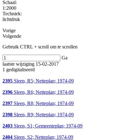
Schaal
:
1:2000
Techniek:
lichtdruk
Vorige
Volgende
Gebruik CTRL + scroll om te scrollen
Ga
laatste wijziging 15-02-2017
1 gedigitaliseerd
2395
Sleen, R5; Netteplan; 1974-09
2396
Sleen, R6; Netteplan; 1974-09
2397
Sleen, R8; Netteplan; 1974-09
2398
Sleen, R9; Netteplan; 1974-09
2403
Sleen, S1; Gemeenteplan; 1974-09
2404
Sleen, S2; Netteplan; 1974-09