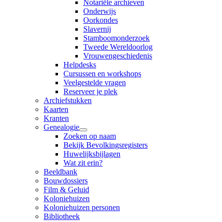
Notariële archieven
Onderwijs
Oorkondes
Slavernij
Stamboomonderzoek
Tweede Wereldoorlog
Vrouwengeschiedenis
Helpdesks
Cursussen en workshops
Veelgestelde vragen
Reserveer je plek
Archiefstukken
Kaarten
Kranten
Genealogie
Zoeken op naam
Bekijk Bevolkingsregisters
Huwelijksbijlagen
Wat zit erin?
Beeldbank
Bouwdossiers
Film & Geluid
Koloniehuizen
Koloniehuizen personen
Bibliotheek