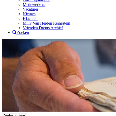
Medewerkers
Vacatures
Nieuws
Klachten
Milly Van Heiden Reinestein
Vrienden Drents Archief
Zoeken
Drents Archief
Verberg menu