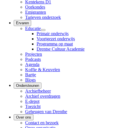
Kentekens D1
Oorkondes
Emigranten
Tarieven onderzoek
Ervaren
Educatie
Primair onderwijs
Voortgezet onderwijs
Programma op maat
Drentse Cultuur Academie
Projecten
Podcasts
Agenda
Koffie & Keuvelen
Bartje
Blogs
Ondersteunen
Archiefbeheer
Archief overdragen
E-depot
Toezicht
Geheugen van Drenthe
Over ons
Contact en bezoek
Onze organisatie