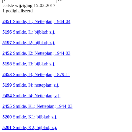
laatste wijziging 15-02-2017
1 gedigitaliseerd
2451
Smilde, I1; Netteplan; 1944-04
5196
Smilde, I1; bijblad; z.j.
5197
Smilde, I2; bijblad; z.j.
2452
Smilde, I2; Netteplan; 1944-03
5198
Smilde, I3; bijblad; z.j.
2453
Smilde, I3; Netteplan; 1879-11
5199
Smilde, I4; netteplan; z.j.
2454
Smilde, I4; Netteplan; z.j.
2455
Smilde, K1; Netteplan; 1944-03
5200
Smilde, K1; bijblad; z.j.
5201
Smilde, K2; bijblad; z.j.