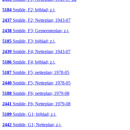
5184
Smilde, F2; bijblad; z.j.
2437
Smilde, F2; Netteplan; 1943-07
2438
Smilde, F3; Gemeenteplan; z.j.
5185
Smilde, F3; bijblad; z.j.
2439
Smilde, F4; Netteplan; 1943-07
5186
Smilde, F4; bijblad; z.j.
5187
Smilde, F5; netteplan; 1978-05
2440
Smilde, F5; Netteplan; 1978-05
5188
Smilde, F6; netteplan; 1979-08
2441
Smilde, F6; Netteplan; 1979-08
5189
Smilde, G1; bijblad; z.j.
2442
Smilde, G1; Netteplan; z.j.