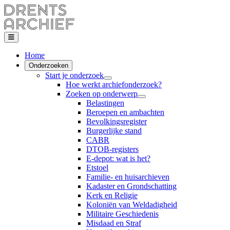
Home
Onderzoeken
Start je onderzoek
Hoe werkt archiefonderzoek?
Zoeken op onderwerp
Belastingen
Beroepen en ambachten
Bevolkingsregister
Burgerlijke stand
CABR
DTOB-registers
E-depot: wat is het?
Etstoel
Familie- en huisarchieven
Kadaster en Grondschatting
Kerk en Religie
Koloniën van Weldadigheid
Militaire Geschiedenis
Misdaad en Straf