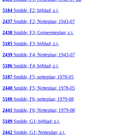
5184
Smilde, F2; bijblad; z.j.
2437
Smilde, F2; Netteplan; 1943-07
2438
Smilde, F3; Gemeenteplan; z.j.
5185
Smilde, F3; bijblad; z.j.
2439
Smilde, F4; Netteplan; 1943-07
5186
Smilde, F4; bijblad; z.j.
5187
Smilde, F5; netteplan; 1978-05
2440
Smilde, F5; Netteplan; 1978-05
5188
Smilde, F6; netteplan; 1979-08
2441
Smilde, F6; Netteplan; 1979-08
5189
Smilde, G1; bijblad; z.j.
2442
Smilde, G1; Netteplan; z.j.