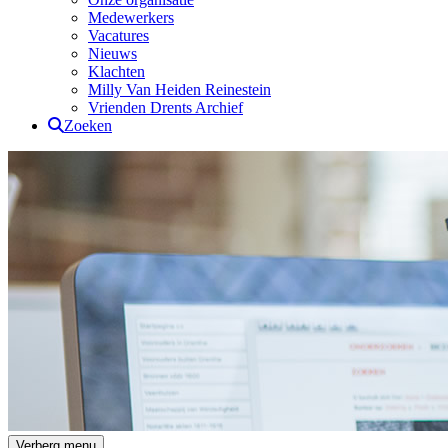
Medewerkers
Vacatures
Nieuws
Klachten
Milly Van Heiden Reinestein
Vrienden Drents Archief
Zoeken
Drents Archief
Verberg menu