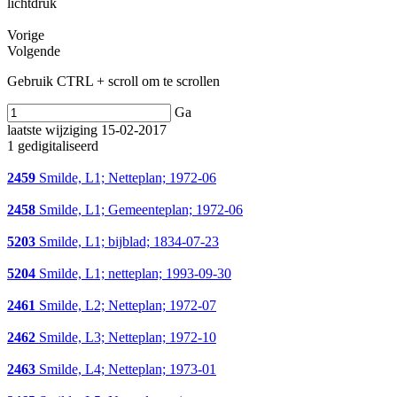
lichtdruk
Vorige
Volgende
Gebruik CTRL + scroll om te scrollen
Ga
laatste wijziging 15-02-2017
1 gedigitaliseerd
2459
Smilde, L1; Netteplan; 1972-06
2458
Smilde, L1; Gemeenteplan; 1972-06
5203
Smilde, L1; bijblad; 1834-07-23
5204
Smilde, L1; netteplan; 1993-09-30
2461
Smilde, L2; Netteplan; 1972-07
2462
Smilde, L3; Netteplan; 1972-10
2463
Smilde, L4; Netteplan; 1973-01