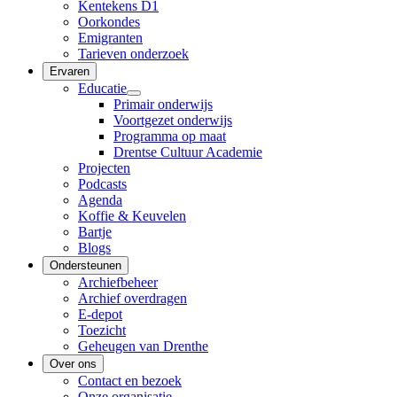
Kentekens D1
Oorkondes
Emigranten
Tarieven onderzoek
Ervaren
Educatie
Primair onderwijs
Voortgezet onderwijs
Programma op maat
Drentse Cultuur Academie
Projecten
Podcasts
Agenda
Koffie & Keuvelen
Bartje
Blogs
Ondersteunen
Archiefbeheer
Archief overdragen
E-depot
Toezicht
Geheugen van Drenthe
Over ons
Contact en bezoek
Onze organisatie