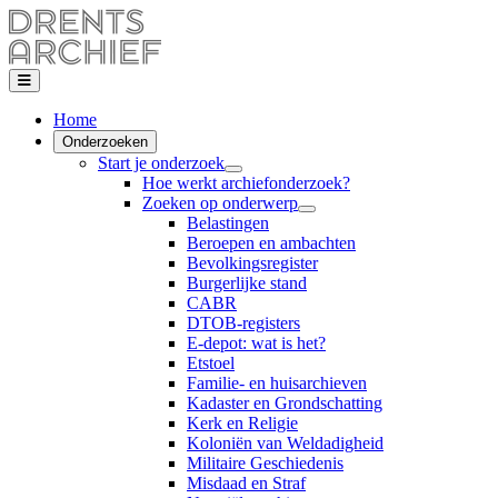
Home
Onderzoeken
Start je onderzoek
Hoe werkt archiefonderzoek?
Zoeken op onderwerp
Belastingen
Beroepen en ambachten
Bevolkingsregister
Burgerlijke stand
CABR
DTOB-registers
E-depot: wat is het?
Etstoel
Familie- en huisarchieven
Kadaster en Grondschatting
Kerk en Religie
Koloniën van Weldadigheid
Militaire Geschiedenis
Misdaad en Straf