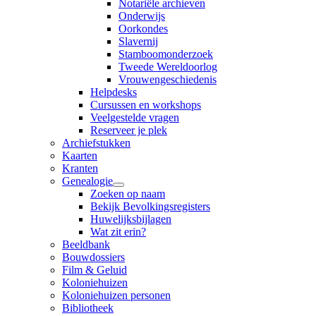
Notariële archieven
Onderwijs
Oorkondes
Slavernij
Stamboomonderzoek
Tweede Wereldoorlog
Vrouwengeschiedenis
Helpdesks
Cursussen en workshops
Veelgestelde vragen
Reserveer je plek
Archiefstukken
Kaarten
Kranten
Genealogie
Zoeken op naam
Bekijk Bevolkingsregisters
Huwelijksbijlagen
Wat zit erin?
Beeldbank
Bouwdossiers
Film & Geluid
Koloniehuizen
Koloniehuizen personen
Bibliotheek