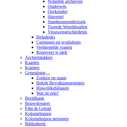
Notariële archieven
Onderwijs
Oorkondes
Slavernij
Stamboomonderzoek
Tweede Wereldoorlog
Vrouwengeschiedenis
Helpdesks
Cursussen en workshops
Veelgestelde vragen
Reserveer je plek
Archiefstukken
Kaarten
Kranten
Genealogie
Zoeken op naam
Bekijk Bevolkingsregisters
Huwelijksbijlagen
Wat zit erin?
Beeldbank
Bouwdossiers
Film & Geluid
Koloniehuizen
Koloniehuizen personen
Bibliotheek