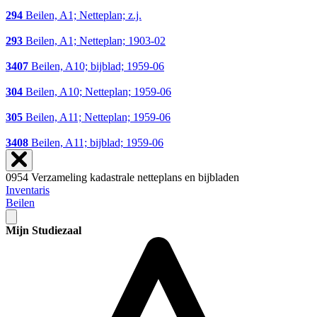
294
Beilen, A1; Netteplan; z.j.
293
Beilen, A1; Netteplan; 1903-02
3407
Beilen, A10; bijblad; 1959-06
304
Beilen, A10; Netteplan; 1959-06
305
Beilen, A11; Netteplan; 1959-06
3408
Beilen, A11; bijblad; 1959-06
0954 Verzameling kadastrale netteplans en bijbladen
Inventaris
Beilen
Mijn Studiezaal