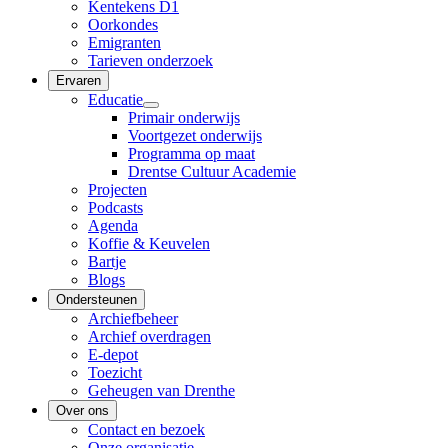
Kentekens D1
Oorkondes
Emigranten
Tarieven onderzoek
Ervaren
Educatie
Primair onderwijs
Voortgezet onderwijs
Programma op maat
Drentse Cultuur Academie
Projecten
Podcasts
Agenda
Koffie & Keuvelen
Bartje
Blogs
Ondersteunen
Archiefbeheer
Archief overdragen
E-depot
Toezicht
Geheugen van Drenthe
Over ons
Contact en bezoek
Onze organisatie