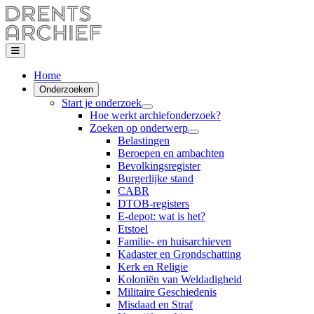
Home
Onderzoeken
Start je onderzoek
Hoe werkt archiefonderzoek?
Zoeken op onderwerp
Belastingen
Beroepen en ambachten
Bevolkingsregister
Burgerlijke stand
CABR
DTOB-registers
E-depot: wat is het?
Etstoel
Familie- en huisarchieven
Kadaster en Grondschatting
Kerk en Religie
Koloniën van Weldadigheid
Militaire Geschiedenis
Misdaad en Straf