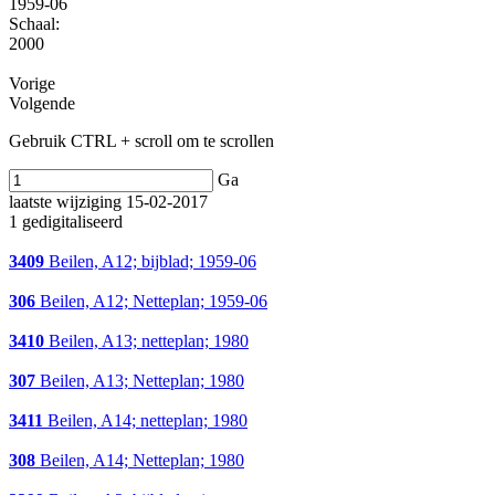
1959-06
Schaal
:
2000
Vorige
Volgende
Gebruik CTRL + scroll om te scrollen
Ga
laatste wijziging 15-02-2017
1 gedigitaliseerd
3409
Beilen, A12; bijblad; 1959-06
306
Beilen, A12; Netteplan; 1959-06
3410
Beilen, A13; netteplan; 1980
307
Beilen, A13; Netteplan; 1980
3411
Beilen, A14; netteplan; 1980
308
Beilen, A14; Netteplan; 1980