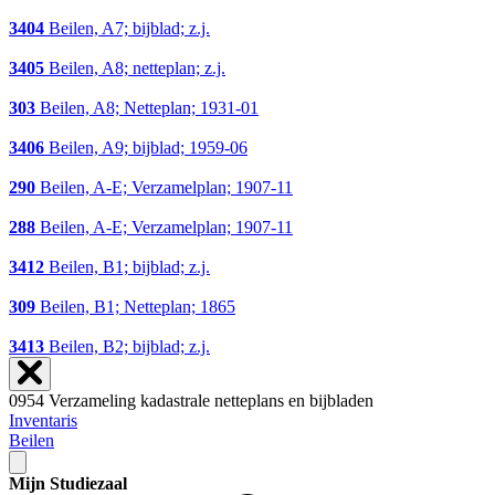
3404
Beilen, A7; bijblad; z.j.
3405
Beilen, A8; netteplan; z.j.
303
Beilen, A8; Netteplan; 1931-01
3406
Beilen, A9; bijblad; 1959-06
290
Beilen, A-E; Verzamelplan; 1907-11
288
Beilen, A-E; Verzamelplan; 1907-11
3412
Beilen, B1; bijblad; z.j.
309
Beilen, B1; Netteplan; 1865
3413
Beilen, B2; bijblad; z.j.
0954 Verzameling kadastrale netteplans en bijbladen
Inventaris
Beilen
Mijn Studiezaal