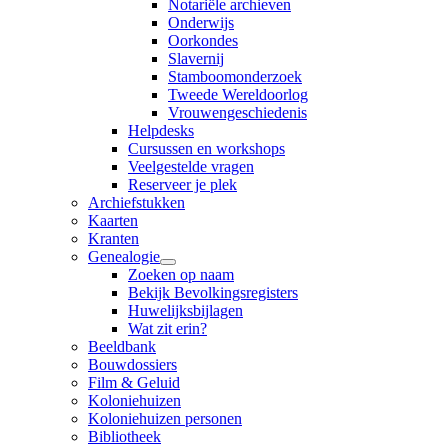
Notariële archieven
Onderwijs
Oorkondes
Slavernij
Stamboomonderzoek
Tweede Wereldoorlog
Vrouwengeschiedenis
Helpdesks
Cursussen en workshops
Veelgestelde vragen
Reserveer je plek
Archiefstukken
Kaarten
Kranten
Genealogie
Zoeken op naam
Bekijk Bevolkingsregisters
Huwelijksbijlagen
Wat zit erin?
Beeldbank
Bouwdossiers
Film & Geluid
Koloniehuizen
Koloniehuizen personen
Bibliotheek