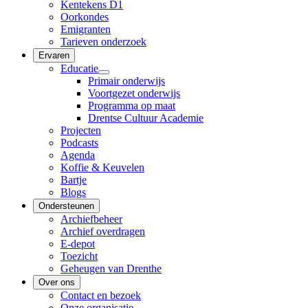
Kentekens D1
Oorkondes
Emigranten
Tarieven onderzoek
Ervaren
Educatie
Primair onderwijs
Voortgezet onderwijs
Programma op maat
Drentse Cultuur Academie
Projecten
Podcasts
Agenda
Koffie & Keuvelen
Bartje
Blogs
Ondersteunen
Archiefbeheer
Archief overdragen
E-depot
Toezicht
Geheugen van Drenthe
Over ons
Contact en bezoek
Onze organisatie