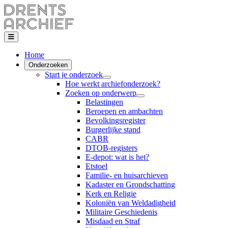
Home
Onderzoeken
Start je onderzoek
Hoe werkt archiefonderzoek?
Zoeken op onderwerp
Belastingen
Beroepen en ambachten
Bevolkingsregister
Burgerlijke stand
CABR
DTOB-registers
E-depot: wat is het?
Etstoel
Familie- en huisarchieven
Kadaster en Grondschatting
Kerk en Religie
Koloniën van Weldadigheid
Militaire Geschiedenis
Misdaad en Straf