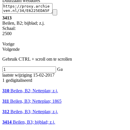
Duurzaam webadres
3413
Beilen, B2; bijblad; z.j.
Schaal
:
2500
Vorige
Volgende
Gebruik CTRL + scroll om te scrollen
Ga
laatste wijziging 15-02-2017
1 gedigitaliseerd
310
Beilen, B2; Netteplan; z.j.
311
Beilen, B3; Netteplan; 1865
312
Beilen, B3; Netteplan; z.j.
3414
Beilen, B3; bijblad; z.j.