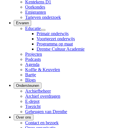
Kentekens D1
Oorkondes
Emigranten
Tarieven onderzoek
Ervaren
Educatie
Primair onderwijs
Voortgezet onderwijs
Programma op maat
Drentse Cultuur Academie
Projecten
Podcasts
Agenda
Koffie & Keuvelen
Bartje
Blogs
Ondersteunen
Archiefbeheer
Archief overdragen
E-depot
Toezicht
Geheugen van Drenthe
Over ons
Contact en bezoek
Onze organisatie