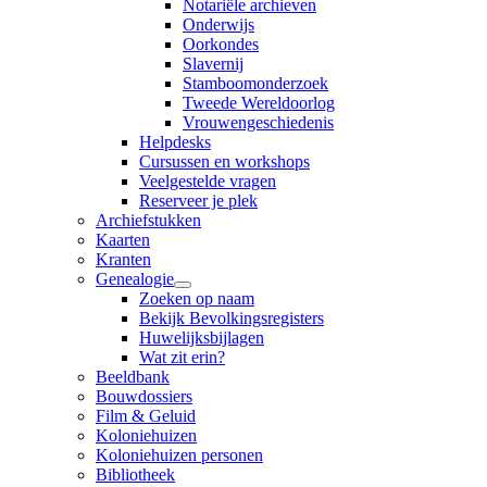
Notariële archieven
Onderwijs
Oorkondes
Slavernij
Stamboomonderzoek
Tweede Wereldoorlog
Vrouwengeschiedenis
Helpdesks
Cursussen en workshops
Veelgestelde vragen
Reserveer je plek
Archiefstukken
Kaarten
Kranten
Genealogie
Zoeken op naam
Bekijk Bevolkingsregisters
Huwelijksbijlagen
Wat zit erin?
Beeldbank
Bouwdossiers
Film & Geluid
Koloniehuizen
Koloniehuizen personen
Bibliotheek