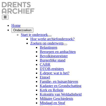
Home
Onderzoeken
Start je onderzoek
Hoe werkt archiefonderzoek?
Zoeken op onderwerp
Belastingen
Beroepen en ambachten
Bevolkingsregister
Burgerlijke stand
CABR
DTOB-registers
E-depot: wat is het?
Etstoel
Familie- en huisarchieven
Kadaster en Grondschatting
Kerk en Religie
Koloniën van Weldadigheid
Militaire Geschiedenis
Misdaad en Straf