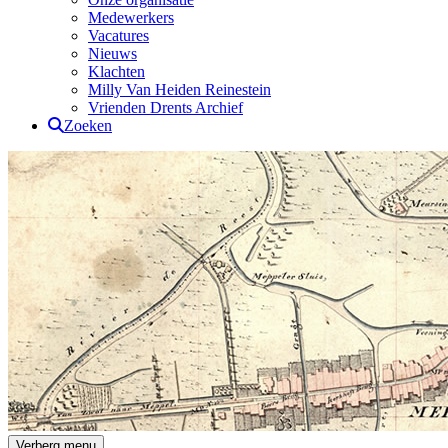
Medewerkers
Vacatures
Nieuws
Klachten
Milly Van Heiden Reinestein
Vrienden Drents Archief
Zoeken
Drents Archief
Verberg menu